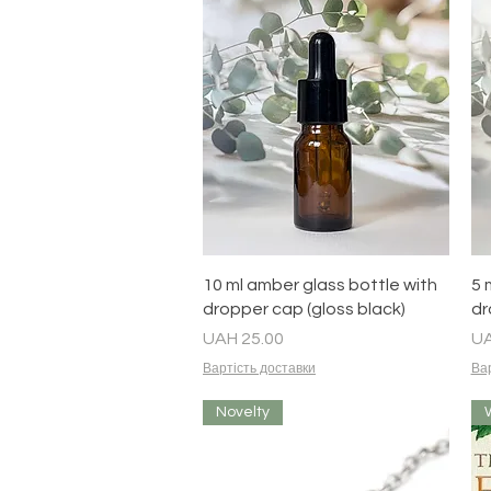
Quick View
10 ml amber glass bottle with
5 
dropper cap (gloss black)
dr
Price
Pr
UAH 25.00
UA
Вартість доставки
Вар
Novelty