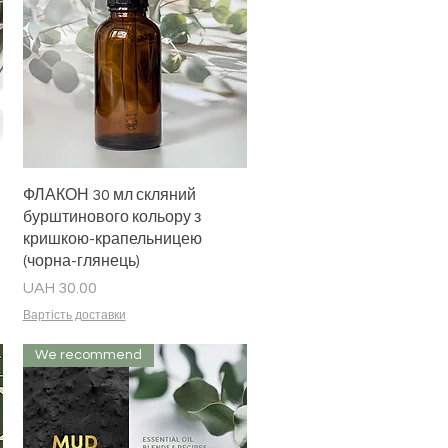
Quick View
ФЛАКОН 30 мл скляний
бурштинового кольору з
кришкою-крапельницею
(чорна-глянець)
Price
UAH 30.00
Вартість доставки
We recommend