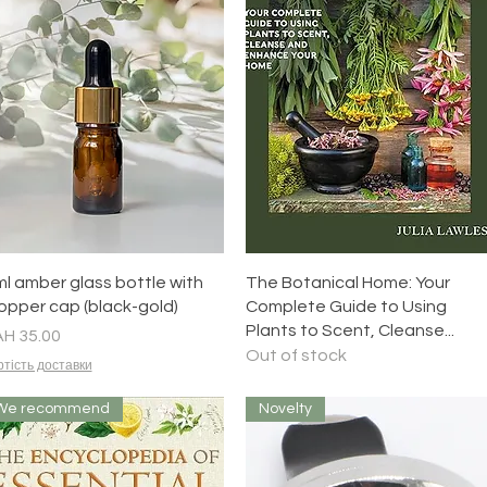
Quick View
Quick View
ml amber glass bottle with
The Botanical Home: Your
opper cap (black-gold)
Complete Guide to Using
Plants to Scent, Cleanse...
ice
H 35.00
Out of stock
тість доставки
We recommend
Novelty