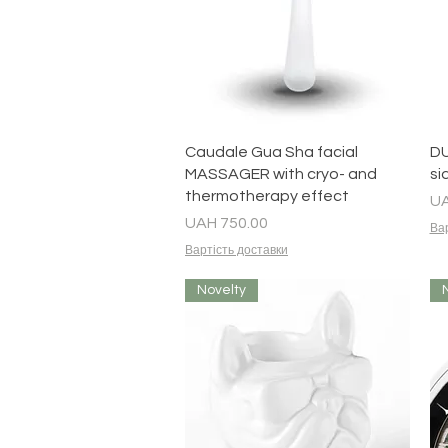
Quick View
Caudale Gua Sha facial
DU
MASSAGER with cryo- and
si
thermotherapy effect
Pr
UA
Price
UAH 750.00
Вар
Вартість доставки
Novelty