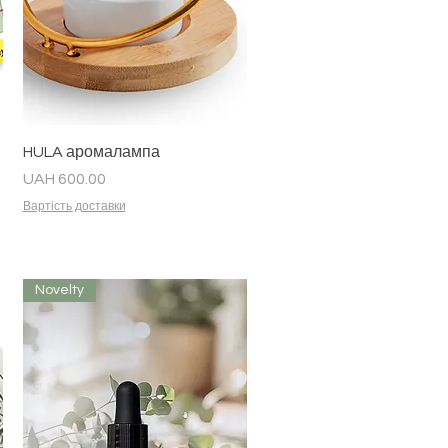
Quick View
HULA аромалампа
Price
UAH 600.00
Вартість доставки
Novelty