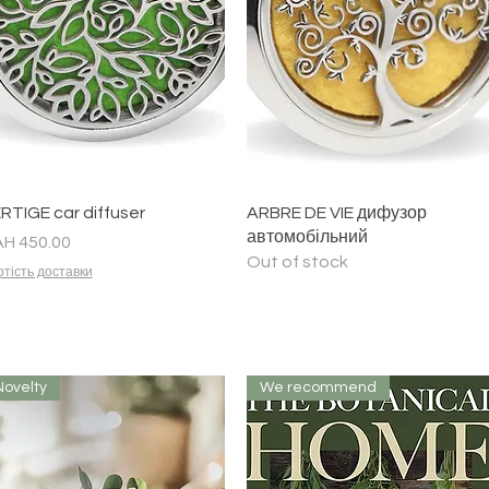
Quick View
Quick View
RTIGE car diffuser
ARBRE DE VIE дифузор
автомобільний
ice
H 450.00
Out of stock
тість доставки
Novelty
We recommend