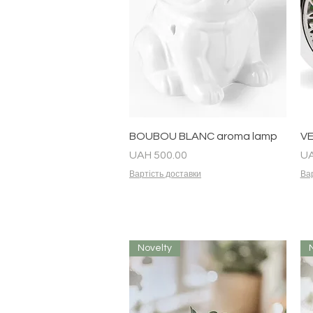
Quick View
BOUBOU BLANC aroma lamp
VE
Price
Pr
UAH 500.00
UA
Вартість доставки
Вар
Novelty