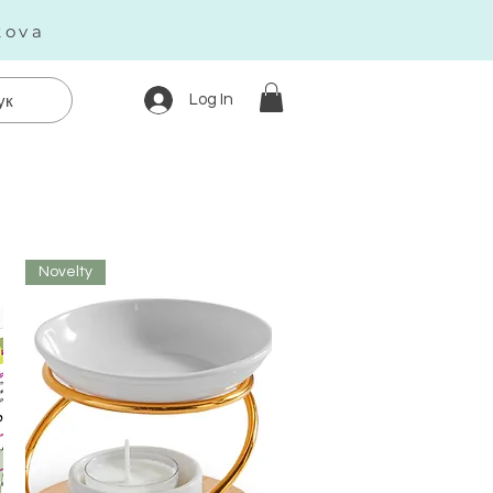
kova
Log In
ук
Novelty