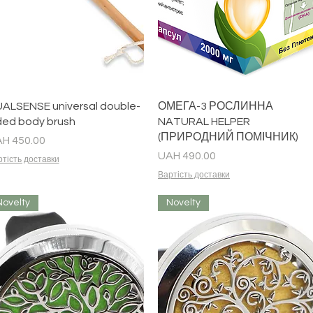
Quick View
Quick View
ALSENSE universal double-
ОМЕГА-3 РОСЛИННА
ded body brush
NATURAL HELPER
(ПРИРОДНИЙ ПОМІЧНИК)
ice
H 450.00
Price
UAH 490.00
тість доставки
Вартість доставки
Novelty
Novelty