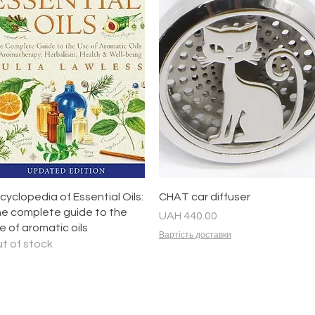
Quick View
Quick View
cyclopedia of Essential Oils:
CHAT car diffuser
e complete guide to the
Price
UAH 440.00
e of aromatic oils
Вартість доставки
t of stock