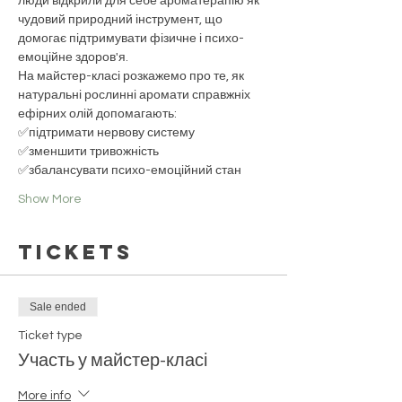
люди відкрили для себе ароматерапію як 
чудовий природний інструмент, що 
домогає підтримувати фізичне і психо-
емоційне здоров'я.
На майстер-класі розкажемо про те, як 
натуральні рослинні аромати справжніх 
ефірних олій допомагають:
✅підтримати нервову систему
✅зменшити тривожність
✅збалансувати психо-емоційний стан
Show More
Tickets
Sale ended
Ticket type
Участь у майстер-класі
More info