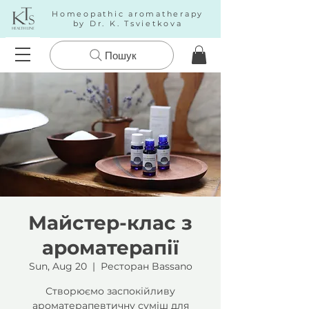
Homeopathic aromatherapy
by Dr. K. Tsvietkova
Пошук
Майстер-клас з
ароматерапії
Sun, Aug 20
  |  
Ресторан Bassano
Створюємо заспокійливу
ароматерапевтичну суміш для