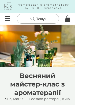
Homeopathic aromatherapy
by Dr. K. Tsvietkova
Пошук
Весняний
майстер-клас з
ароматерапії
Sun, Mar 09
  |  
Bassano ресторан, Київ