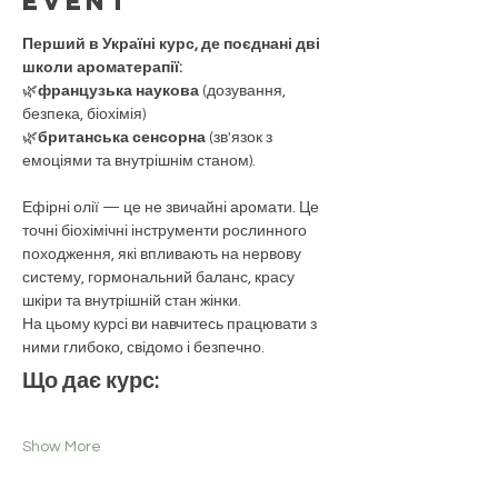
event
Перший в Україні курс, де поєднані дві 
школи ароматерапії:
🌿
французька наукова 
(дозування, 
безпека, біохімія)
🌿
британська сенсорна 
(зв'язок з 
емоціями та внутрішнім станом).
Ефірні олії — це не звичайні аромати. Це 
точні біохімічні інструменти рослинного 
походження, які впливають на нервову 
систему, гормональний баланс, красу 
шкіри та внутрішній стан жінки.
На цьому курсі ви навчитесь працювати з 
ними глибоко, свідомо і безпечно. 
Що дає курс:
Show More