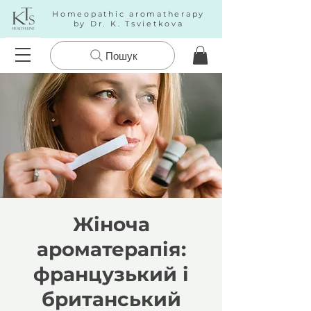
Homeopathic aromatherapy
by Dr. K. Tsvietkova
Пошук
Жіноча
ароматерапія:
французький і
британський