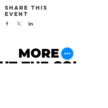
Share this
event
MORE
MORE
UT THE COURS
UT THE COURS