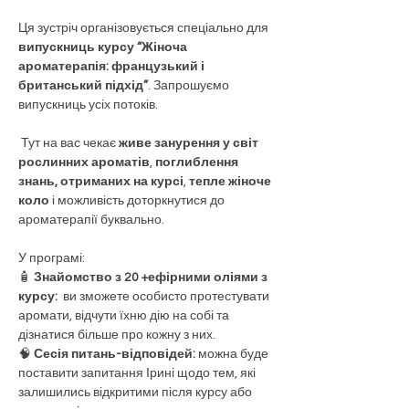
Ця зустріч організовується спеціально для 
випускниць курсу “Жіноча 
ароматерапія: французький і 
британський підхід”
. Запрошуємо 
випускниць усіх потоків. 
 Тут на вас чекає 
живе занурення у світ 
рослинних ароматів
, 
поглиблення 
знань, отриманих на курсі
, 
тепле жіноче 
коло
 і можливість доторкнутися до 
ароматерапії буквально.
У програмі:
🧴 
Знайомство з 20 +ефірними оліями з 
курсу:  
ви зможете особисто протестувати 
аромати, відчути їхню дію на собі та 
дізнатися більше про кожну з них.
🧠 
Сесія питань-відповідей: 
можна буде 
поставити запитання Ірині щодо тем, які 
залишились відкритими після курсу або 