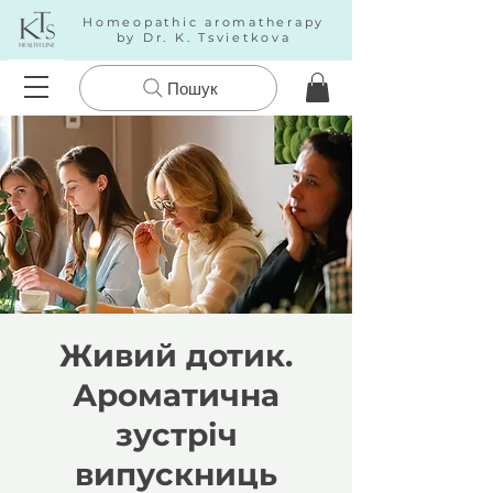
Homeopathic aromatherapy
by Dr. K. Tsvietkova
Пошук
Живий дотик.
Ароматична
зустріч
випускниць