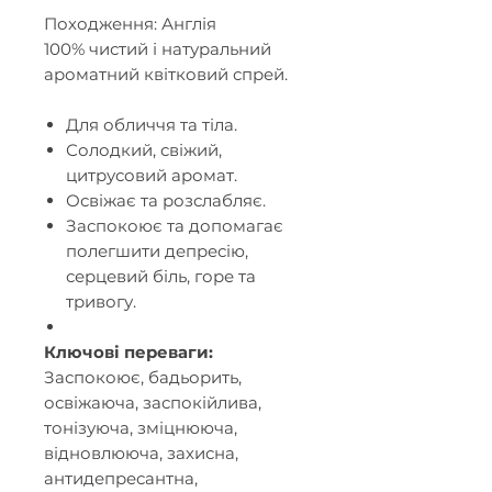
Походження: Англія
100% чистий і натуральний
ароматний квітковий спрей.
Для обличчя та тіла.
Солодкий, свіжий,
цитрусовий аромат.
Освіжає та розслабляє.
Заспокоює та допомагає
полегшити депресію,
серцевий біль, горе та
тривогу.
Ключові переваги:
Заспокоює, бадьорить,
освіжаюча, заспокійлива,
тонізуюча, зміцнююча,
відновлююча, захисна,
антидепресантна,