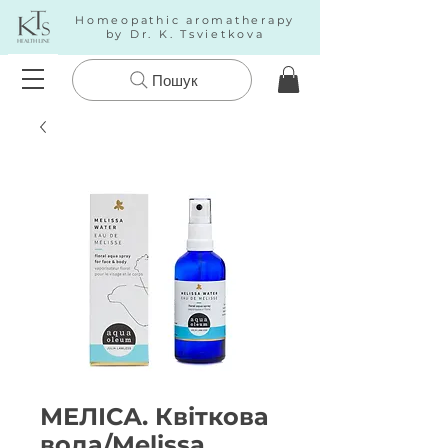
Homeopathic aromatherapy
by Dr. K. Tsvietkova
Пошук
МЕЛІСА. Квіткова
вода/Melissa