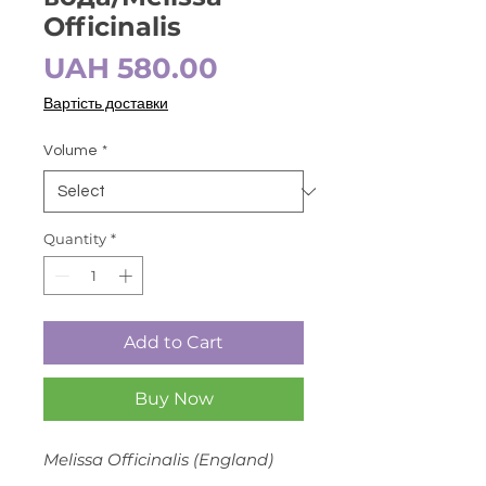
Officinalis
Price
UAH 580.00
Вартість доставки
Volume
*
Quantity
*
Add to Cart
Buy Now
Melissa Officinalis (England)