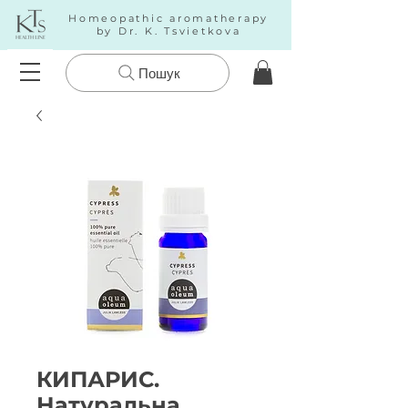
Homeopathic aromatherapy
by Dr. K. Tsvietkova
Пошук
КИПАРИС.
Натуральна