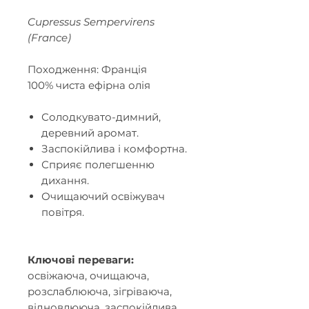
Cupressus Sempervirens
(France)
Походження: Франція
100% чиста ефірна олія
Солодкувато-димний,
деревний аромат.
Заспокійлива і комфортна.
Сприяє полегшенню
дихання.
Очищаючий освіжувач
повітря.
Ключові переваги:
освіжаюча, очищаюча,
розслаблююча, зігріваюча,
відновлююча, заспокійлива,