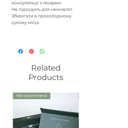
консультації з лікарем.
Не підходить для немовлят.
Зберігати в прохолодному
сухому місці.
Related
Products
We recommend
We recommend