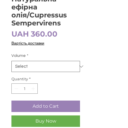
ефірна
олія/Cupressus
Sempervirens
Price
UAH 360.00
Вартість доставки
Volume
*
Quantity
*
Add to Cart
Buy Now