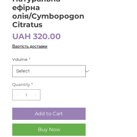
ефірна
олія/Cymbopogon
Citratus
Price
UAH 320.00
Вартість доставки
Volume
*
Quantity
*
Add to Cart
Buy Now