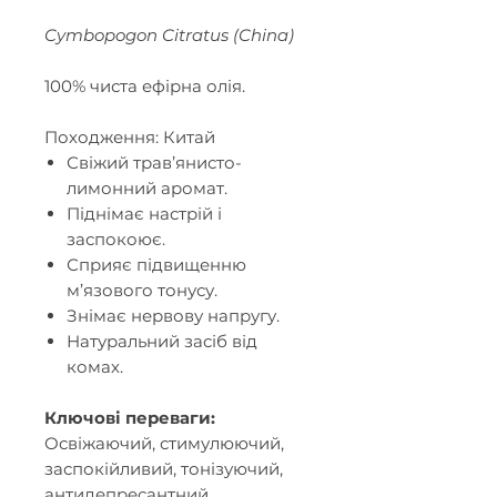
Cymbopogon Citratus (China)
100% чиста ефірна олія.
Походження: Китай
Свіжий трав
’
янисто-
лимонний аромат.
Піднімає настрій і
заспокоює.
Сприяє підвищенню
м
’
язового тонусу.
Знімає нервову напругу.
Натуральний засіб від
комах.
Ключові переваги:
Освіжаючий, стимулюючий,
заспокійливий, тонізуючий,
антидепресантний,