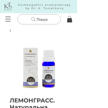
Homeopathic aromatherapy
by Dr. K. Tsvietkova
Пошук
ЛЕМОНГРАСС.
Натуральна