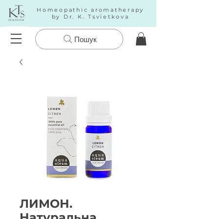
Homeopathic aromatherapy
by Dr. K. Tsvietkova
Пошук
ЛИМОН.
Натуральна