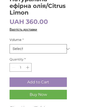
ефірна олія/Citrus
Limon
Price
UAH 360.00
Вартість доставки
Volume
*
Quantity
*
Add to Cart
Buy Now