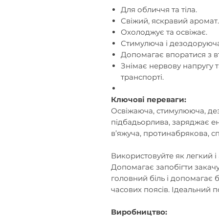
Для обличчя та тіла.
Свіжий, яскравий аромат.
Охолоджує та освіжає.
Стимулюча і дезодоруюча
Допомагає впоратися з в
Знімає нервову напругу т
транспорті.
Ключові переваги:
Освіжаюча, стимулююча, де
підбадьорлива, заряджає ен
в’яжуча, протинабрякова, с
Використовуйте як легкий і
Допомагає запобігти закачу
головний біль і допомагає
часових поясів. Ідеальний 
Виробництво: