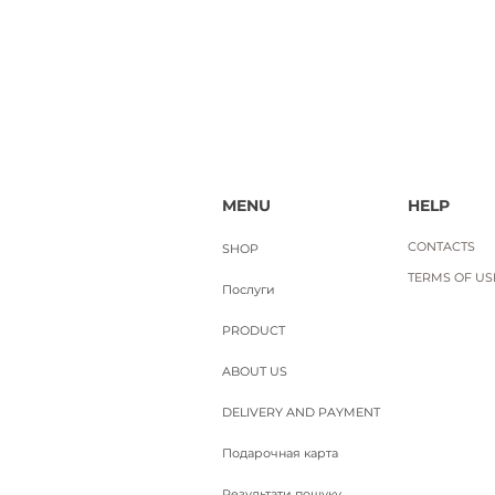
Вартість доставки
MENU
HELP
CONTACTS
SHOP
TERMS OF USE
Послуги
PRODUCT
ABOUT US
DELIVERY AND PAYMENT
Подарочная карта
Результати пошуку