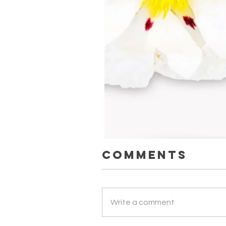
Comments
ЛАДАННИК. Науральна ефірна 
Write a comment
Price
UAH 650.00