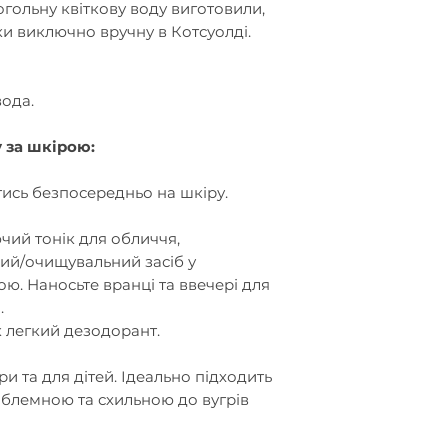
гольну квіткову воду виготовили,
и виключно вручну в Котсуолді.
вода
.
 за шкірою:
а
ись безпосередньо на шкіру.
чий тонік для обличчя,
чий/очищувальний засіб у
ю. Наносьте вранці та ввечері для
.
 легкий дезодорант.
ри та для дітей. Ідеально підходить
облемною та схильною до вугрів