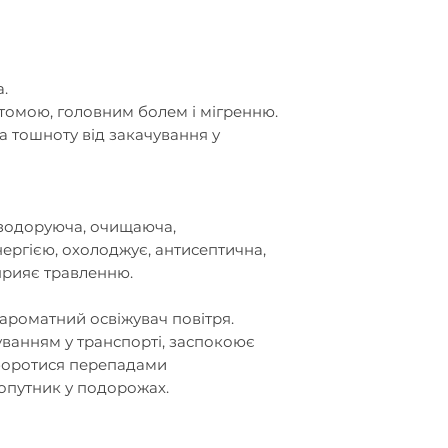
.
томою, головним болем і мігренню.
а тошноту від закачування у
зодоруюча, очищаюча,
ергією, охолоджує, антисептична,
прияє травленню.
 ароматний освіжувач повітря.
ванням у транспорті, заспокоює
 боротися перепадами
попутник у подорожах.