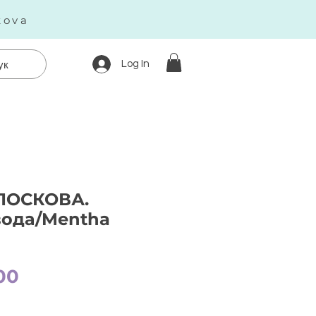
kova
Log In
ук
ЛОСКОВА.
вода/Mentha
Price
00