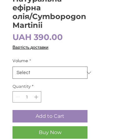
ефірна
олія/Cymbopogon
Martinii
Price
UAH 390.00
Вартість доставки
Volume
*
Quantity
*
Add to Cart
Buy Now