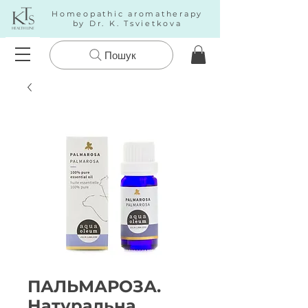
Homeopathic aromatherapy
by Dr. K. Tsvietkova
Пошук
ПАЛЬМАРОЗА.
Натуральна