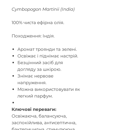
Cymbopogon Martinii (India)
100% чиста ефірна олія.
Походження: Індія.
Аромат троянди та зелені.
Освіжає і піднімає настрій.
Безцінний засіб для
догляду за шкірою.
Знімає нервове
напруження.
Можна використовувати як
легкий парфум.
Ключові переваги:
Освіжаюча, балансуюча,
заспокійлива, антисептична,
бактерицидна, стимулююча,