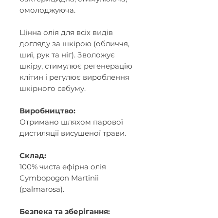
омолоджуюча.
Цінна олія для всіх видів
догляду за шкірою (обличчя,
шиї, рук та ніг). Зволожує
шкіру, стимулює регенерацію
клітин і регулює вироблення
шкірного себуму.
Виробництво:
Отримано шляхом парової
дистиляції висушеної трави.
Склад:
100% чиста ефірна олія
Cymbopogon Martinii
(palmarosa).
Безпека та зберігання: