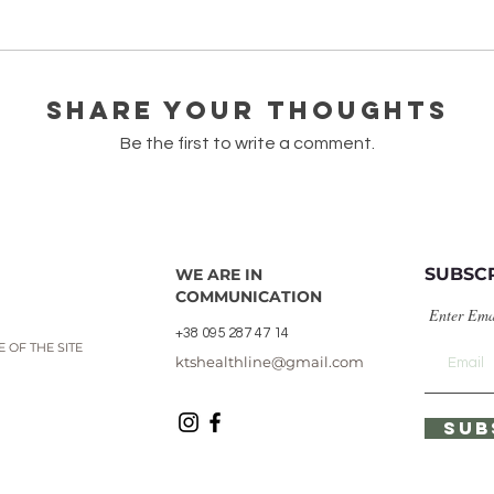
лій (тестери по 1 мл)
Quick View
Share Your Thoughts
Be the first to write a comment.
SUBSC
WE ARE IN
COMMUNICATION
Enter Ema
+38 095 287 47 14
 OF THE SITE
ktshealthline@gmail.com
SUB