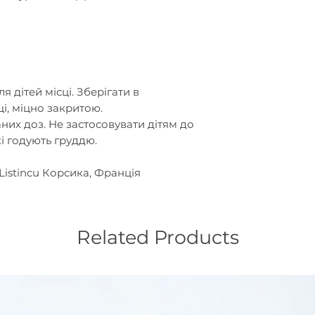
я дітей місці. Зберігати в
і, міцно закритою.
их доз. Не застосовувати дітям до
які годують груддю.
e Listincu Корсика, Франція
Related Products