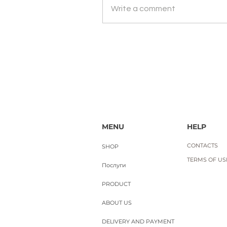
Парфумерний набір ефірних о
Write a comment
Price
UAH 1,500.00
Вартість доставки
MENU
HELP
CONTACTS
SHOP
TERMS OF USE
Послуги
PRODUCT
ABOUT US
DELIVERY AND PAYMENT