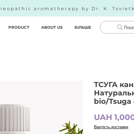
eopathic aromatherapy by Dr. K. Tsviet
PRODUCT
ABOUT US
БІЛЬШЕ
Пош
ТСУГА кан
Натуральн
bio/Tsuga
UAH 1,00
Вартість доставки