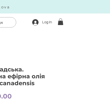
kova
Log In
ук
адська.
а ефірна олія
 canadensis
Price
0.00