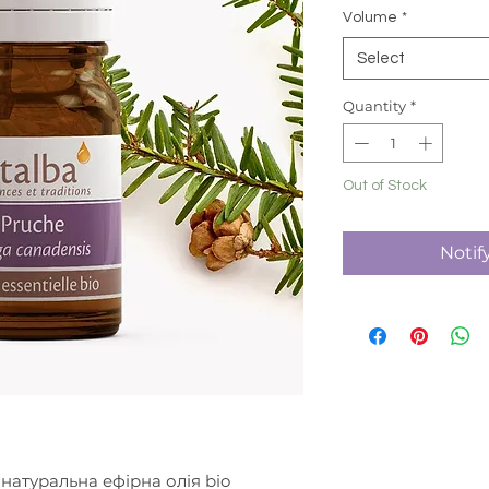
Volume
*
Select
Quantity
*
Out of Stock
Notif
 натуральна ефірна олія bio