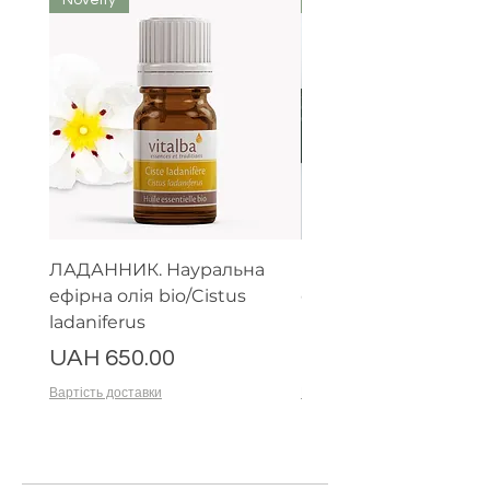
ЛАДАННИК. Науральна
Парфумерний набір
ефірна олія bio/Cistus
ефірних олій (тестер
ladaniferus
мл)
Price
Price
UAH 650.00
UAH 1,500.00
Вартість доставки
Вартість доставки