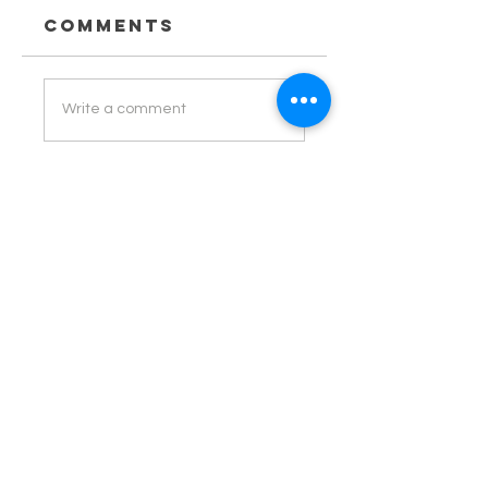
Comments
Write a comment
Share Your
Thoughts
Be the first to write a comment.
HELP
CONTACTS
TERMS OF USE OF THE SITE