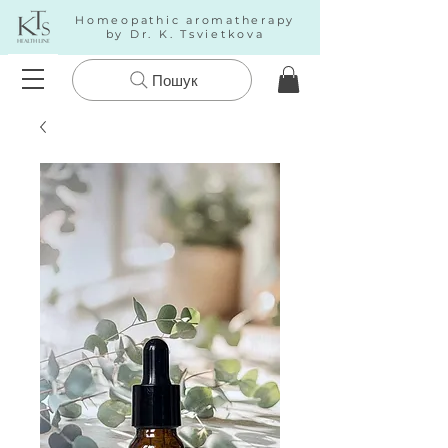
Homeopathic aromatherapy
by Dr. K. Tsvietkova
Пошук