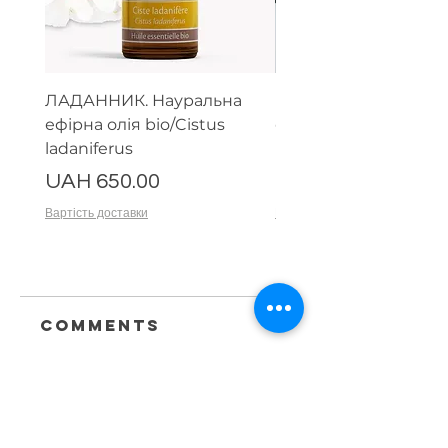
ЛАДАННИК. Науральна
Парфумерний набір
ефірна олія bio/Cistus
ефірних олій (тестер
ladaniferus
мл)
Price
Price
UAH 650.00
UAH 1,500.00
Вартість доставки
Вартість доставки
Comments
Write a comment