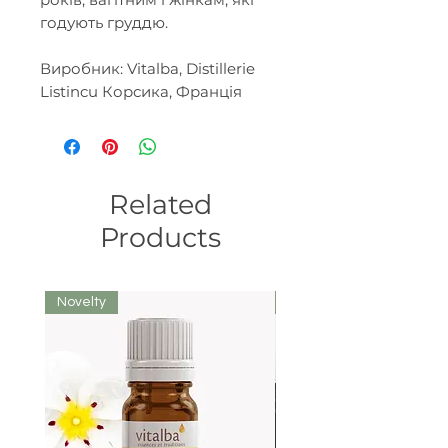
годують груддю.
Виробник: Vitalba, Distillerie
Listincu Корсика, Франція
Related
Products
Novelty
We recommend