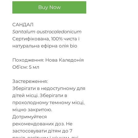
Buy Now
CАНДАЛ
Santalum austrocaledonicum
Сертифікована, 100% чиста і
натуральна ефірна олія bio
Походження: Нова Каледонія
Об’єм: 5 мл
Застереження:
Зберігати в недоступному для
дітей місці. Зберігати в
прохолодному темному місці,
міцно закритою.
Дотримуйтеся
рекомендованих доз. Не
застосовувати дітям до 7
років, вагітним і жінкам, які