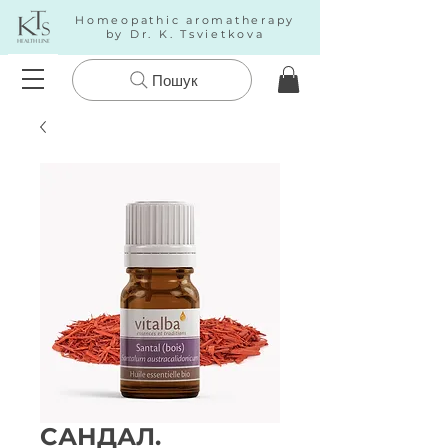
Homeopathic aromatherapy
by Dr. K. Tsvietkova
Пошук
CАНДАЛ.