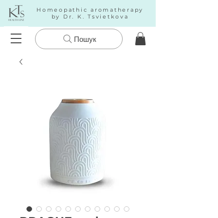
Homeopathic aromatherapy
by Dr. K. Tsvietkova
Пошук