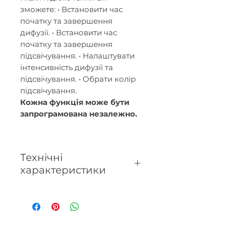
зможете: • Встановити час
початку та завершення
дифузії. • Встановити час
початку та завершення
підсвічування. • Налаштувати
інтенсивність дифузії та
підсвічування. • Обрати колір
підсвічування.
Кожна функція може бути
запрограмована незалежно.
Технічні
характеристики
- Площа дифузії: до 40 м².
- Резервуар: 120 мл.
- Керується за допомогою
застосунку "Прага" через Tuya