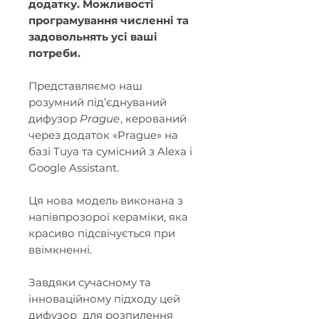
додатку. Можливості
програмування численні та
задовольнять усі ваші
потреби.
Представляємо наш
розумний під’єднуваний
дифузор
Prague
, керований
через додаток «Prague» на
базі Tuya та сумісний з Alexa і
Google Assistant.
Ця нова модель виконана з
напівпрозорої кераміки, яка
красиво підсвічується при
ввімкненні.
Завдяки сучасному та
інноваційному підходу цей
дифузор для розпилення