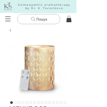
Homeopathic aromatherapy
by Dr. K. Tsvietkova
Пошук