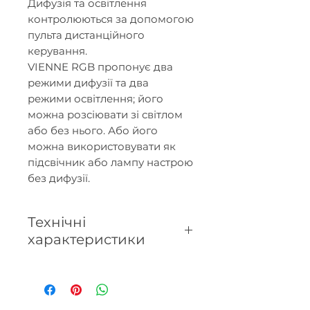
Дифузія та освітлення
контролюються за допомогою
пульта дистанційного
керування.
VIENNE RGB пропонує два
режими дифузії та два
режими освітлення; його
можна розсіювати зі світлом
або без нього. Або його
можна використовувати як
підсвічник або лампу настрою
без дифузії.
Технічні
характеристики
- Площа дифузії: 40 м².
- Місткість резервуара: 110 мл.
- Пульт дистанційного