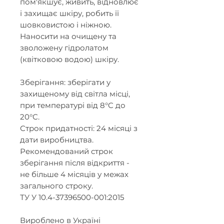
пом'якшує, живить, відновлює
і захищає шкіру, робить її
шовковистою і ніжною.
Наносити на очищену та
зволожену гідролатом
(квітковою водою) шкіру.
Зберiгання: зберігати у
захищеному від світла місці,
при температурі вiд 8°C до
20°C.
Строк придатності: 24 місяці з
дати виробництва.
Рекомендований строк
зберігання після відкриття -
не більше 4 місяців у межах
загального строку.
ТУ У 10.4-37396500-001:2015
Вироблено в Україні