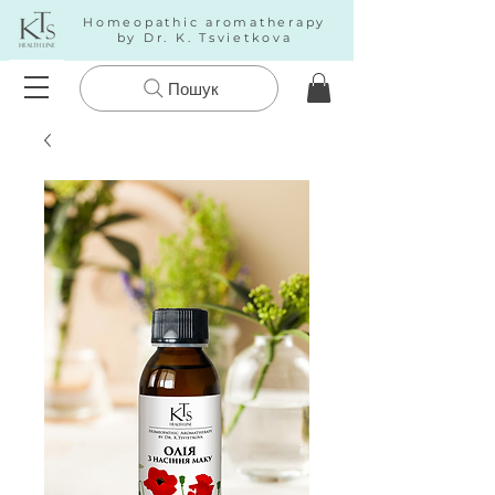
Homeopathic aromatherapy
by Dr. K. Tsvietkova
Пошук