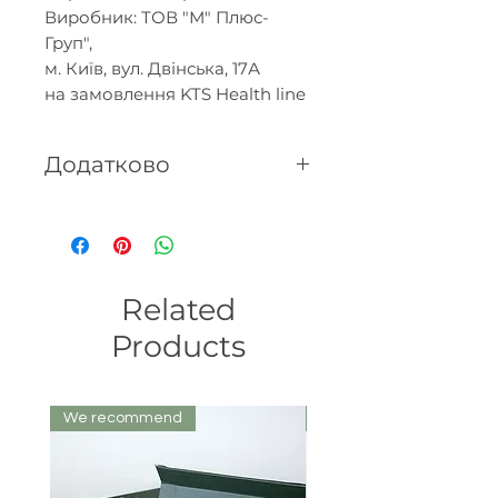
Виробник: ТОВ "М" Плюс-
Груп",
м. Київ, вул. Двінська, 17А
на замовлення KTS Health line
Додатково
Склад: натуральна олія з
насіння маку холодного
віджиму нерафінована.
Related
Products
We recommend
We recommend