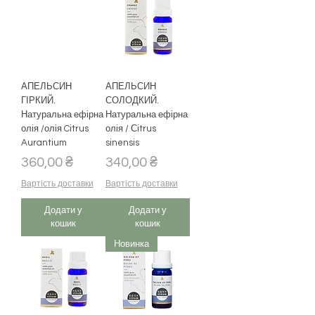
АПЕЛЬСИН
АПЕЛЬСИН
ГІРКИЙ.
СОЛОДКИЙ.
Натуральна ефірна
Натуральна ефірна
олія /олія Citrus
олія / Сitrus
Aurantium
sinensis
Ціна
Ціна
360,00 ₴
340,00 ₴
Вартість доставки
Вартість доставки
Додати у
Додати у
кошик
кошик
Новинка