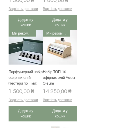
Ціна
Ціна
1 300,00 ₴
1 800,00 ₴
Вартість доставки
Вартість доставки
Додати у
Додати у
кошик
кошик
Ми рекомендуємо
Ми рекомендуємо
Парфумерний набір
Набір ТОП-10
ефірних олій
ефірних олій Aqua
(тестери по 1 мл)
Oleum
Ціна
Ціна
1 500,00 ₴
14 250,00 ₴
Вартість доставки
Вартість доставки
Додати у
Додати у
кошик
кошик