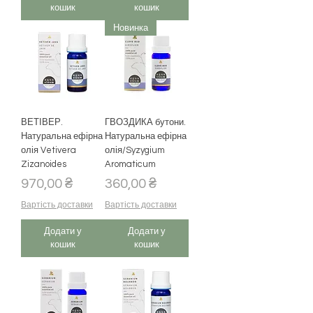
кошик
кошик
Новинка
ВЕТІВЕР.
ГВОЗДИКА бутони.
Натуральна ефірна
Натуральна ефірна
олія Vetivera
олія/Syzygium
Zizanoides
Aromaticum
Ціна
Ціна
970,00 ₴
360,00 ₴
Вартість доставки
Вартість доставки
Додати у
Додати у
кошик
кошик