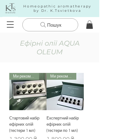
Homeopathic aromatherapy
by Dr. K.Tsvietkova
Пошук
Ефірні олії AQUA
OLEUM
Ми рекомендуємо
Ми рекомендуємо
Стартовий набір
Експертний набір
ефірних олій
ефірних олій
(тестери 1 мл)
(тестери по 1 мл)