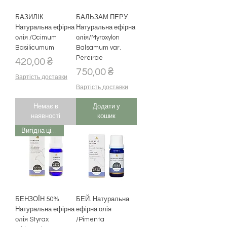
БАЗИЛІК.
БАЛЬЗАМ ПЕРУ.
Натуральна ефірна
Натуральна ефірна
олія /Ocimum
олія/Myroxylon
Basilicumum
Balsamum var.
Pereirae
Ціна
420,00 ₴
Ціна
750,00 ₴
Вартість доставки
Вартість доставки
Немає в
Додати у
наявності
кошик
Вигідна ціна
БЕНЗОЇН 50%.
БЕЙ. Натуральна
Натуральна ефірна
ефірна олія
олія Styrax
/Pimenta