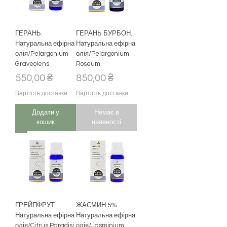
ГЕРАНЬ.
ГЕРАНЬ БУРБОН.
Натуральна ефірна
Натуральна ефірна
олія/Pelargonium
олія/Pelargonium
Graveolens
Roseum
Ціна
Ціна
550,00 ₴
850,00 ₴
Вартість доставки
Вартість доставки
Додати у
Немає в
кошик
наявності
ГРЕЙПФРУТ.
ЖАСМИН 5%.
Натуральна ефірна
Натуральна ефірна
олія/Citrus Paradisi
олія/Jasminium