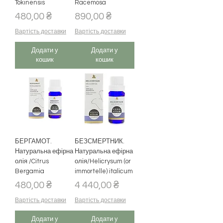
Tokinensis
Racemosa
Ціна
Ціна
480,00 ₴
890,00 ₴
Вартість доставки
Вартість доставки
Додати у
Додати у
кошик
кошик
БЕРГАМОТ.
БЕЗСМЕРТНИК.
Натуральна ефірна
Натуральна ефірна
олія /Citrus
олія/Helicrysum (or
Bergamia
immortelle) italicum
Ціна
Ціна
480,00 ₴
4 440,00 ₴
Вартість доставки
Вартість доставки
Додати у
Додати у