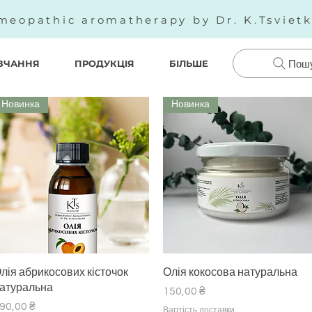
meopathic aromatherapy by Dr. K.Tsviet
ВЧАННЯ
ПРОДУКЦІЯ
БІЛЬШЕ
Пош
Новинка
Новинка
Швидкий перегляд
Швидкий перегляд
лія абрикосових кісточок
Олія кокосова натуральна
атуральна
Ціна
150,00 ₴
іна
90,00 ₴
Вартість доставки