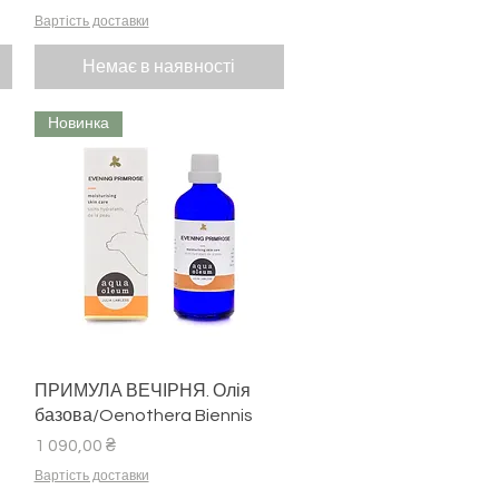
Вартість доставки
Немає в наявності
Новинка
Швидкий перегляд
ПРИМУЛА ВЕЧІРНЯ. Олія
базова/Oenothera Biennis
Ціна
1 090,00 ₴
Вартість доставки