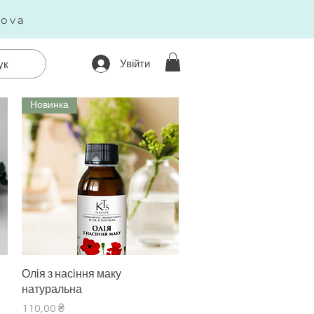
kova
Увійти
ук
Новинка
Швидкий перегляд
Олія з насіння маку
натуральна
Ціна
110,00 ₴