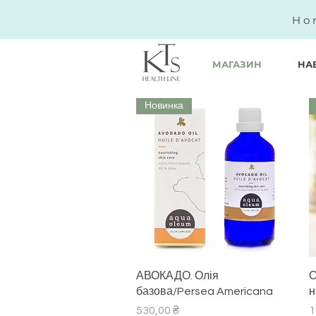
Ho
МАГАЗИН
НА
Новинка
Швидкий перегляд
АВОКАДО. Олія
О
базова/Persea Americana
н
Ціна
Ц
530,00 ₴
1