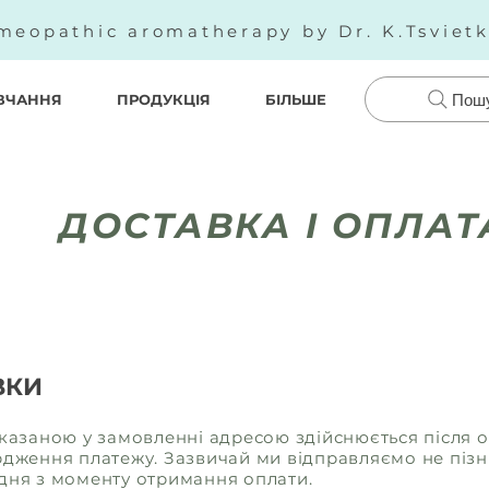
meopathic aromatherapy by Dr. K.Tsviet
ВЧАННЯ
ПРОДУКЦІЯ
БІЛЬШЕ
Пош
ДОСТАВКА І ОПЛАТ
ВКИ
вказаною у замовленні адресою здійснюється після 
рдження платежу. Зазвичай ми відправляємо не піз
дня з моменту отримання оплати.