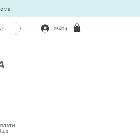
kova
Увійти
ук
А
оплати
ніше