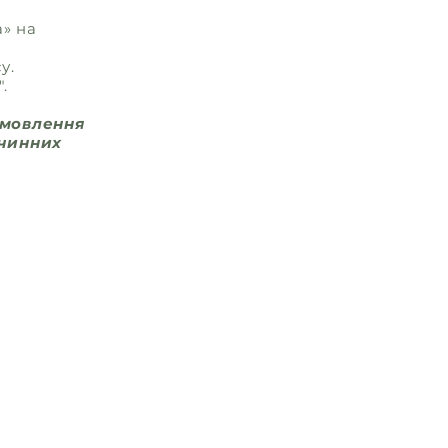
» на
у.
.
амовлення
 чинних