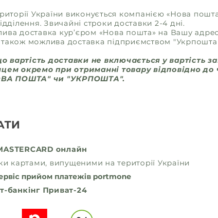
ериторії України виконується компанією «Нова пошта
ідділення.
Звичайні строки доставки 2-4 дні.
ива доставка кур’єром «Нова пошта» на Вашу адрес
також можлива доставка підприємством "Укрпошта"
 вартість доставки не включається у вартість з
пцем окремо при отриманні товару відповідно до
НОВА ПОШТА" чи "УКРПОШТА".
АТИ
/MASTERCARD онлайн
ки картами, випущеними на території України
ервіс прийом платежів portmone
т-банкінг Приват-24