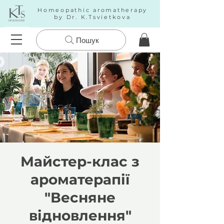
Homeopathic aromatherapy
by Dr. K.Tsvietkova
Пошук
Майстер-клас з
ароматерапії
"Весняне
відновлення"