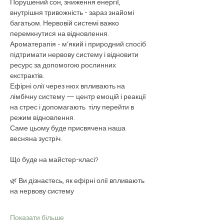
Порушений сон, зниження енергії, 
внутрішня тривожність - зараз знайомі 
багатьом. Нервовій системі важко 
перемкнутися на відновлення. 
Ароматерапія - м’який і природний спосіб 
підтримати нервову систему і відновити 
ресурс за допомогою рослинних 
екстрактів.  
Ефірні олії через нюх впливають на 
лімбічну систему — центр емоцій і реакції 
на стрес і допомагають  тілу перейти в 
режим відновлення.
Саме цьому буде присвячена наша 
весняна зустріч.
Що буде на майстер-класі?
🌿 Ви дізнаєтесь, як ефірні олії впливають 
на нервову систему
Показати більше