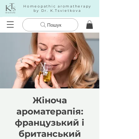
Homeopathic aromatherapy
by Dr. K.Tsvietkova
Пошук
Жіноча
ароматерапія:
французький і
британський