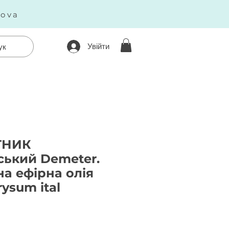
kova
Увійти
ук
ТНИК
ський Demeter.
а ефірна олія
rysum ital
Ціна