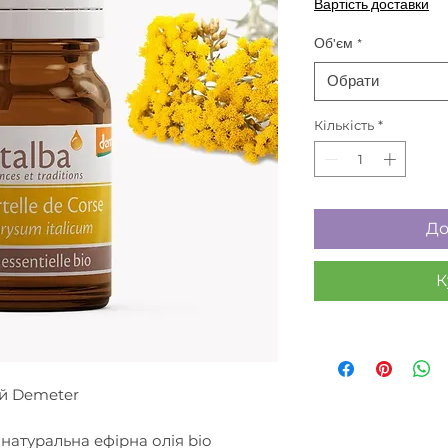
Вартість доставки
Об'єм
*
Обрати
Кількість
*
До
К
й Demeter
 натуральна ефірна олія bio