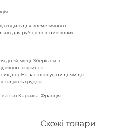
ція
підходить для косметичного
льно для рубців та антивікових
я дітей місці. Зберігати в
і, міцно закритою.
их доз. Не застосовувати дітям до
які годують груддю.
e Listincu Корсика, Франція
Схожі товари