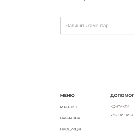
ЛАДАННИК. Науральна ефірна 
Напишіть коментар
Ціна
650,00 ₴
Вартість доставки
МЕНЮ
ДОПОМОГ
КОНТАКТИ
МАГАЗИН
УМОВИ ВИКО
НАВЧАННЯ
ПРОДУКЦІЯ