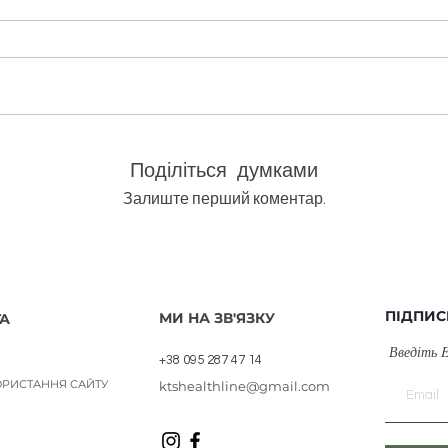
олія bio/Cistus ladaniferus
Швидкий перегляд
Поділіться думками
Залиште перший коментар.
ПІДПИС
МИ НА ЗВ'ЯЗКУ
А
Введіть 
+38 095 287 47 14
РИСТАННЯ САЙТУ
ktshealthline@gmail.com