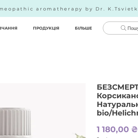
meopathic aromatherapy by Dr. K.Tsviet
ВЧАННЯ
ПРОДУКЦІЯ
БІЛЬШЕ
Пош
БЕЗСМЕР
Корсикан
Натуральн
bio/Helich
1 180,00 ₴