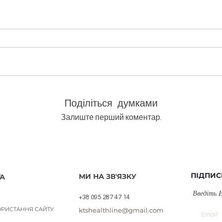
олія bio/Cistus ladaniferus
Швидкий перегляд
Поділіться думками
Залиште перший коментар.
ПІДПИС
МИ НА ЗВ'ЯЗКУ
А
Введіть 
+38 095 287 47 14
РИСТАННЯ САЙТУ
ktshealthline@gmail.com