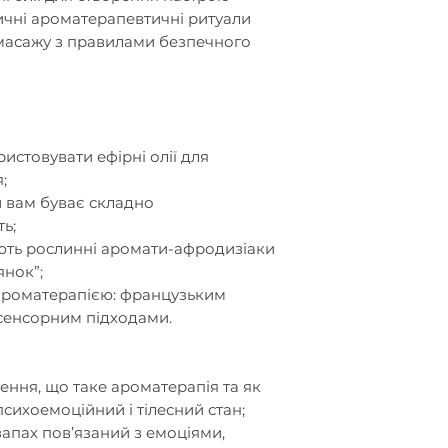
⚠️ Увага! Ефірні 
3. Чи підходить 
тичні ароматерапевтичні ритуали
зону навколо оч
жінок?
й масажу з правилами безпечного
Так. Більшість п
використовувати 
близькості удвох
4. Чи потрібні як
Ні. Вам потрібні л
ристовувати ефірні олії для
гайді є варіанти 
;
масажу, просто о
й вам буває складно
починаєте.
ть;
іють рослинні аромати-афродизіаки
янок”;
ароматерапією: французьким
сенсорним підходами.
ення, що таке ароматерапія та як
психоемоційний і тілесний стан;
запах пов’язаний з емоціями,