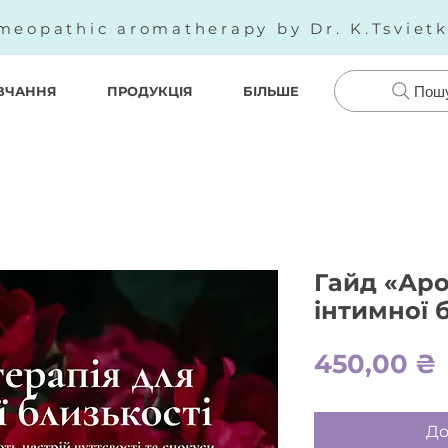
meopathic aromatherapy by Dr. K.Tsviet
ВЧАННЯ
ПРОДУКЦІЯ
БІЛЬШЕ
Пош
Гайд «Аро
інтимної 
450,00 ₴
До