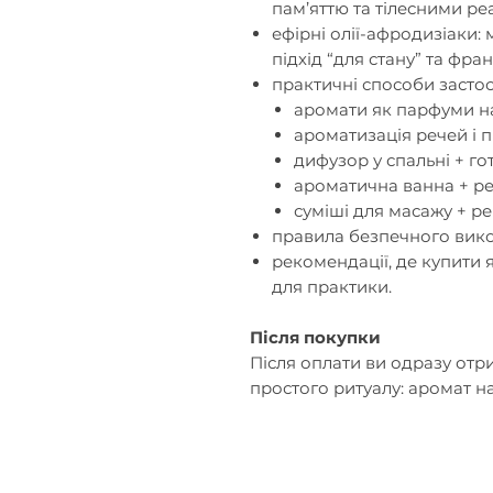
пам’яттю та тілесними ре
ефірні олії-афродизіаки: 
підхід “для стану” та фра
практичні способи застос
аромати як парфуми на 
ароматизація речей і п
дифузор у спальні + го
ароматична ванна + ре
суміші для масажу + ре
правила безпечного вико
рекомендації, де купити як
для практики.
Після покупки
Після оплати ви одразу отр
простого ритуалу: аромат на 