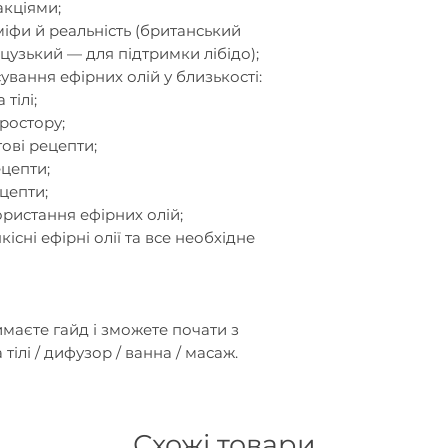
акціями;
міфи й реальність (британський
нцузький — для підтримки лібідо);
ування ефірних олій у близькості:
тілі;
ростору;
тові рецепти;
цепти;
цепти;
ристання ефірних олій;
існі ефірні олії та все необхідне
имаєте гайд і зможете почати з
тілі / дифузор / ванна / масаж.
Схожі товари