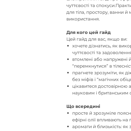
чуттєвості та спокуси.Прак
для тіла, простору, ванни 
використання.
Для кого цей гайд
Цей гайд для вас, якщо ви:
хочете дізнатись, як вико
чуттєвості та задоволення
втомлені або напружені 
“перемкнутися” в тілесніс
прагнете зрозуміти, як д
без міфів і “магічних обіц
цікавитеся достовірною 
науковим і британським 
Що всередині
просте й зрозуміле поясн
ефірні олії впливають на 
аромати й близькість: як 