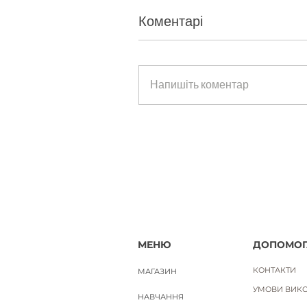
Коментарі
ЛАДАННИК. Науральна ефірна 
Напишіть коментар
Ціна
650,00 ₴
Вартість доставки
МЕНЮ
ДОПОМОГ
КОНТАКТИ
МАГАЗИН
УМОВИ ВИКО
НАВЧАННЯ