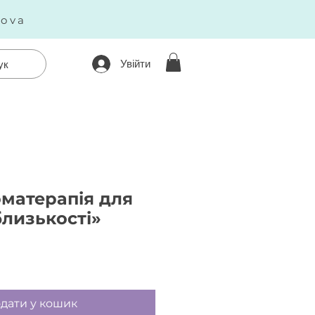
kova
Увійти
ук
матерапія для
близькості»
Ціна
дати у кошик