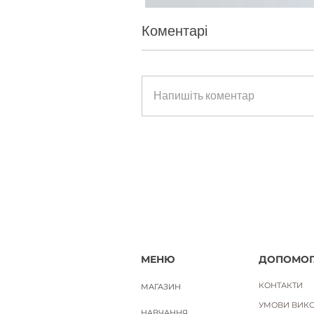
Коментарі
Парфумерний набір ефірних о
Напишіть коментар
Ціна
1 500,00 ₴
Вартість доставки
МЕНЮ
ДОПОМОГ
КОНТАКТИ
МАГАЗИН
УМОВИ ВИКО
НАВЧАННЯ