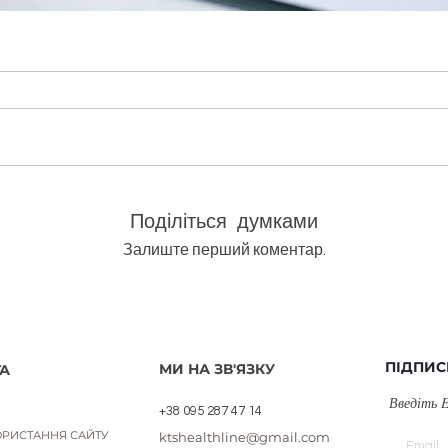
лій (тестери по 1 мл)
Швидкий перегляд
Поділіться думками
Залиште перший коментар.
ПІДПИС
МИ НА ЗВ'ЯЗКУ
А
Введіть 
+38 095 287 47 14
РИСТАННЯ САЙТУ
ktshealthline@gmail.com