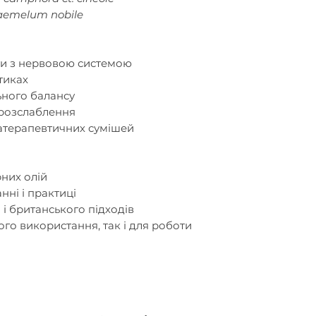
emelum nobile
ти з нервовою системою
тиках
ьного балансу
 розслаблення
атерапевтичних сумішей
рних олій
нні і практиці
і британського підходів
ого використання, так і для роботи