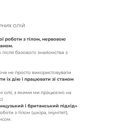
РНИХ ОЛІЙ
ої роботи з тілом, нервовою
аном.
 після базового знайомства з
хоче не просто використовувати
и їх дію і працювати зі станом
ні олії, з якими ми працюємо на
сі
анцузький і британський підхід»
боти з тілом (шкіра, імунітет),
нсом.