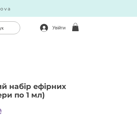
kova
Увійти
ук
й набір ефірних
ери по 1 мл)
Ціна
₴