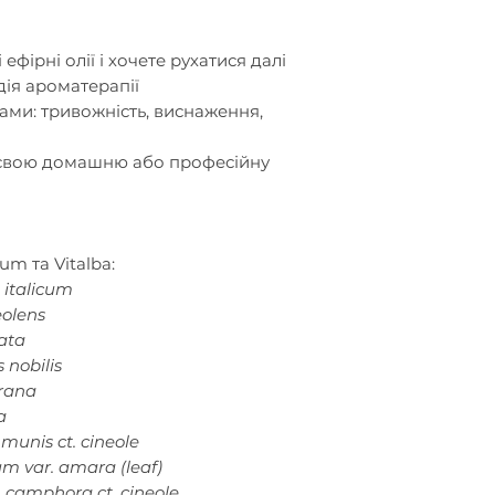
ефірні олії і хочете рухатися далі
дія ароматерапії
ами: тривожність, виснаження,
свою домашню або професійну
um та Vitalba:
 italicum
olens
ata
 nobilis
rana
a
unis ct. cineole
um var. amara (leaf)
amphora ct. cineole