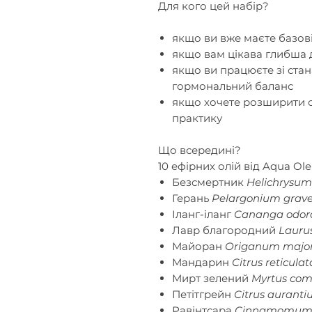
Для кого цей набір?
якщо ви вже маєте базові 
якщо вам цікава глибша 
якщо ви працюєте зі стан
гормональний баланс
якщо хочете розширити 
практику
Що всередині?
10 ефірних олій від Aqua Ole
Безсмертник
Helichrysum
Герань
Pelargonium grave
Іланг-іланг
Cananga odor
Лавр благородний
Laurus
Майоран
Origanum majo
Мандарин
Citrus reticulat
Мирт зелений
Myrtus comm
Петітгрейн
Citrus auranti
Равінтсара
Cinnamomum c