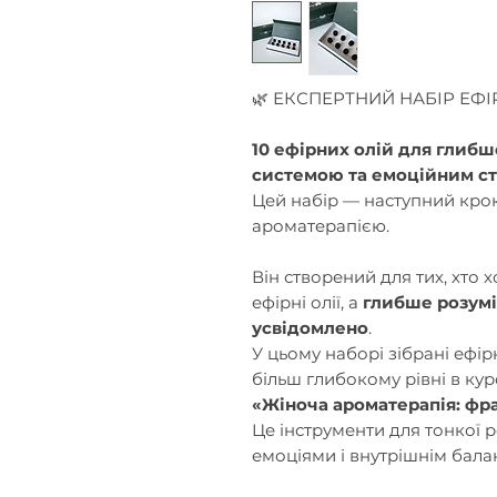
🌿 ЕКСПЕРТНИЙ НАБІР ЕФІ
10 ефірних олій для глибш
системою та емоційним ст
Цей набір — наступний крок
ароматерапією.
Він створений для тих, хто 
ефірні олії, а
глибше розуміт
усвідомлено
.
У цьому наборі зібрані ефір
більш глибокому рівні в кур
«Жіноча ароматерапія: фр
Це інструменти для тонкої ро
емоціями і внутрішнім бала