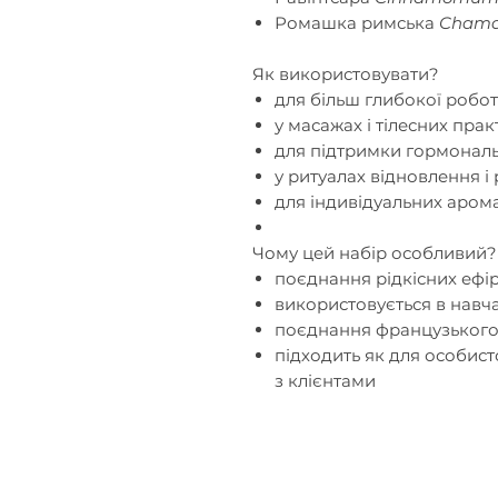
Ромашка римська
Chama
Як використовувати?
для більш глибокої робо
у масажах і тілесних прак
для підтримки гормонал
у ритуалах відновлення і
для індивідуальних аром
Чому цей набір особливий?
поєднання рідкісних ефі
використовується в навча
поєднання французького 
підходить як для особист
з клієнтами