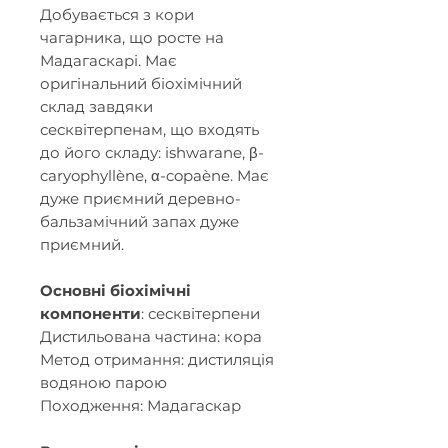
Добувається з кори
чагарника, що росте на
Мадагаскарі. Має
оригінальний біохімічний
склад завдяки
сесквітерпенам, що входять
до його складу: ishwarane, β-
caryophyllène, α-copaène
. Має
дуже приємний деревно-
бальзамічний запах дуже
приємний.
Основні біохімічні
компоненти
: сесквітерпени
Дистильована частина: кора
Метод отримання: дистиляція
водяною парою
Походження: Мадагаскар