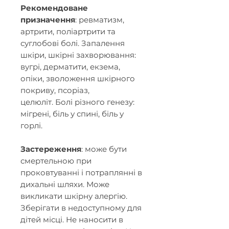
Рекомендоване
призначення
: ревматизм,
артрити, поліартрити та
суглобові болі. Запалення
шкіри, шкірні захворювання:
вугрі, дерматити, екзема,
опіки, зволоження шкірного
покриву, псоріаз,
целюліт.
Болі різного генезу:
мігрені, біль у спині, біль у
горлі.
Застереження
: може бути
смертельною при
проковтуванні і потраплянні в
дихальні шляхи. Може
викликати шкірну алергію.
Зберігати в недоступному для
дітей місці. Не наносити в