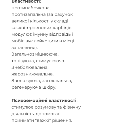
Властивості
:
протинабрякова,
протизапальна (за рахунок
великої кількості у складі
сесквітерпенових карбідів
модулює імунну відповідь і
мобілізує лейкоцити в місці
запалення).
Загальнозміцнююча,
тонізуюча, стимулююча.
Знеболювальна,
жарознижувальна.
Зволожуюча, загоювальна,
регенеруюча шкіру.
Психоемоційні властивості
:
стимулює розумову та фізичну
діяльність, допомагає
приймати "важкі" рішення.