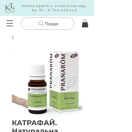
Homeopathic aromatherapy
by Dr. K.Tsvietkova
Пошук
КАТРАФАЙ.
Натуральна