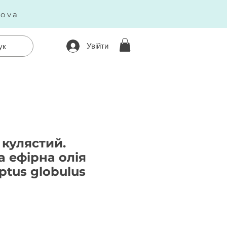
kova
Увійти
ук
кулястий.
 ефірна олія
ptus globulus
Ціна