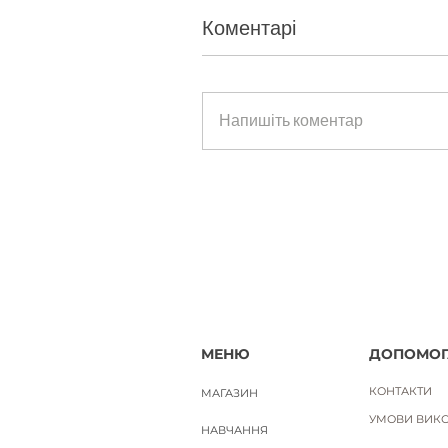
Коментарі
ЛАДАННИК. Науральна ефірна 
Напишіть коментар
Ціна
650,00 ₴
Вартість доставки
МЕНЮ
ДОПОМОГ
КОНТАКТИ
МАГАЗИН
УМОВИ ВИКО
НАВЧАННЯ