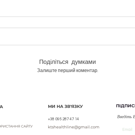
олія bio/Cistus ladaniferus
Швидкий перегляд
Поділіться думками
Залиште перший коментар.
ПІДПИС
МИ НА ЗВ'ЯЗКУ
А
Введіть 
+38 095 287 47 14
РИСТАННЯ САЙТУ
ktshealthline@gmail.com