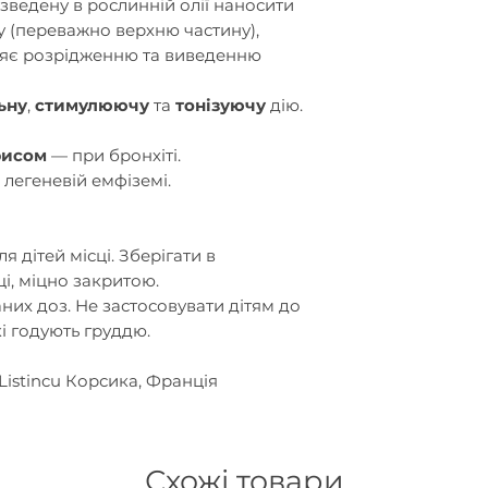
зведену в рослинній олії наносити
 (переважно верхню частину),
рияє розрідженню та виведенню
ьну
,
стимулюючу
та
тонізуючу
дію.
рисом
— при бронхіті.
легеневій емфіземі.
я дітей місці. Зберігати в
і, міцно закритою.
их доз. Не застосовувати дітям до
які годують груддю.
e Listincu Корсика, Франція
Схожі товари