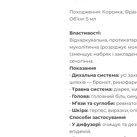
Походження: Корсика, Фран
Об’єм: 5 мл
Властивості:
Відхаркувальна, протикатар
муколітична (розріджує мок
(зменшує набряк і закладені
сечогінна.
Показання
•
Дихальна система:
усі за
шляхів — бронхіт, ринофарин
•
Травна система:
діарея, к
•
Голова:
головний біль, сину
•
М’язи та суглоби:
ревматої
•
Шкіра:
герпес, виразки, опі
Способи застосування
•
У дифузорі:
очищує та дезі
епідемій.