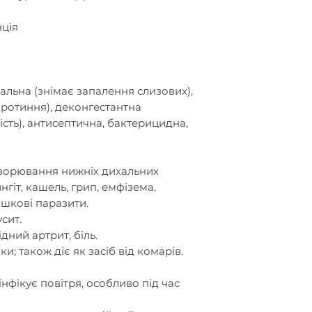
ція
альна (знімає запалення слизових),
ротиння), деконгестантна
сть), антисептична, бактерицидна,
хворювання нижніх дихальних
гіт, кашель, грип, емфізема.
ишкові паразити.
сит.
дний артрит, біль.
ки; також діє як засіб від комарів.
нфікує повітря, особливо під час