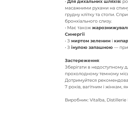
•
Для дихальних шляхів:
ро
масажними рухами на спину
грудну клітку та стопи. Сп
бронхіального слизу.
• Має також
жарознижувал
Синергії
• З
миртом зеленим
і
кипа
• З
інулою запашною
— при 
Застереження
:
Зберігати в недоступному дл
прохолодному темному місц
Дотримуйтеся рекомендован
7 років, вагітним і жінкам, 
Виробник: Vitalba, Distilleri