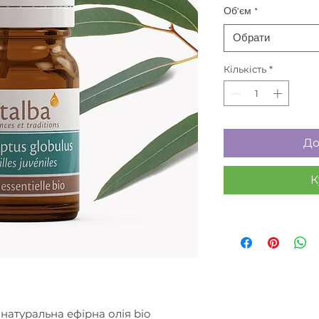
Об'єм
*
Обрати
Кількість
*
До
К
 натуральна ефірна олія bio