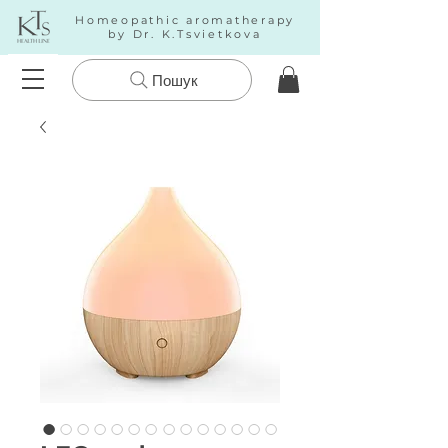
Homeopathic aromatherapy
by Dr. K.Tsvietkova
Пошук