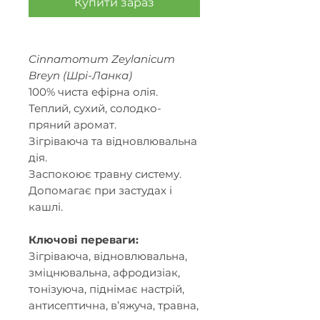
Купити зараз
Cinnamomum Zeylanicum
Breyn (Шрі-Ланка)
100% чиста ефірна олія.
Теплий, сухий, солодко-
пряний аромат.
Зігріваюча та відновлювальна
дія.
Заспокоює травну систему.
Допомагає при застудах і
кашлі.
Ключові переваги:
Зігріваюча, відновлювальна,
зміцнювальна, афродизіак,
тонізуюча, піднімає настрій,
антисептична, в’яжуча, травна,