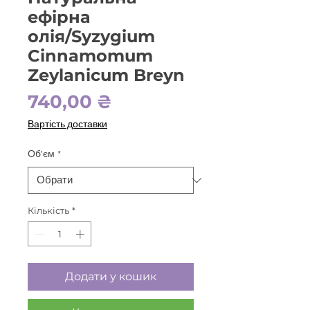
ефірна
олія/Syzygium
Cinnamomum
Zeylanicum Breyn
Ціна
740,00 ₴
Вартість доставки
Об'єм
*
Кількість
*
Додати у кошик