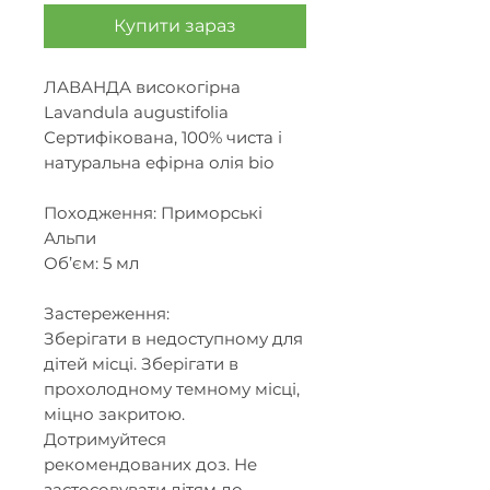
Купити зараз
ЛАВАНДА високогірна
Lavandula augustifolia
Сертифікована, 100% чиста і
натуральна ефірна олія bio
Походження: Приморські
Альпи
Об’єм: 5 мл
Застереження:
Зберігати в недоступному для
дітей місці. Зберігати в
прохолодному темному місці,
міцно закритою.
Дотримуйтеся
рекомендованих доз. Не
застосовувати дітям до