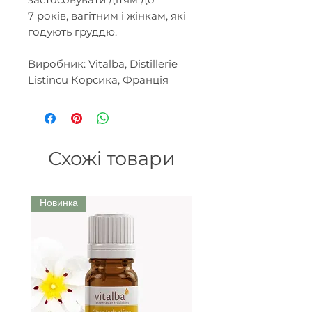
7 років, вагітним і жінкам, які
годують груддю.
Виробник: Vitalba, Distillerie
Listincu Корсика, Франція
Схожі товари
Новинка
Ми рекомендуємо