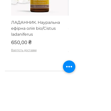
ЛАДАННИК. Науральна
Парфумерний набір
ефірна олія bio/Cistus
ефірних олій (тестер
ladaniferus
мл)
Ціна
Ціна
650,00 ₴
1 500,00 ₴
Вартість доставки
Вартість доставки
Коментарі
Напишіть коментар