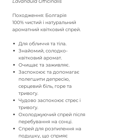
Lavandula Officinalis
Походження: Болгарія
100% чистий і натуральний
ароматний квітковий спрей.
Для обличчя та тіла.
Знайомий, солодко-
квітковий аромат.
Очищає та заживляє.
Заспокоює та допомагає
полегшити депресію,
серцевий біль, горе та
тривогу.
Чудово заспокоює стрес і
тривогу.
Охолоджуючий спрей після
перебування на сонці.
Спрей для розпилення на
подушку, що сприяє