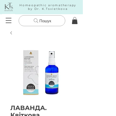
Homeopathic aromatherapy
by Dr. K.Tsvietkova
Пошук
ЛАВАНДА.
Квіткова