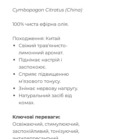
Cymbopogon Citratus (China)
100% чиста ефірна олія.
Походження: Китай
Свіжий трав
’
янисто-
лимонний аромат.
Піднімає настрій і
заспокоює.
Сприяє підвищенню
м
’
язового тонусу.
Знімає нервову напругу.
Натуральний засіб від
комах.
Ключові переваги:
Освіжаючий, стимулюючий,
заспокійливий, тонізуючий,
антидепресантний,