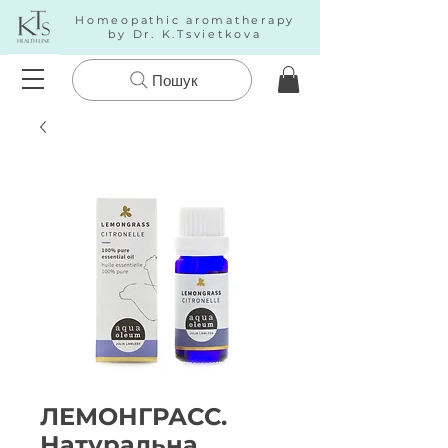
Homeopathic aromatherapy
by Dr. K.Tsvietkova
Пошук
ЛЕМОНГРАСС.
Натуральна