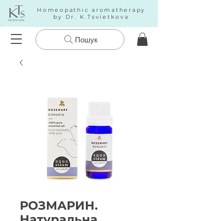
Homeopathic aromatherapy
by Dr. K.Tsvietkova
Пошук
РОЗМАРИН.
Натуральна