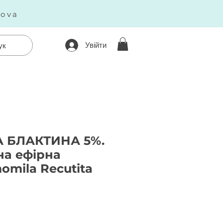
kova
Увійти
ук
 БЛАКТИНА 5%.
на ефірна
omila Recutita
Ціна