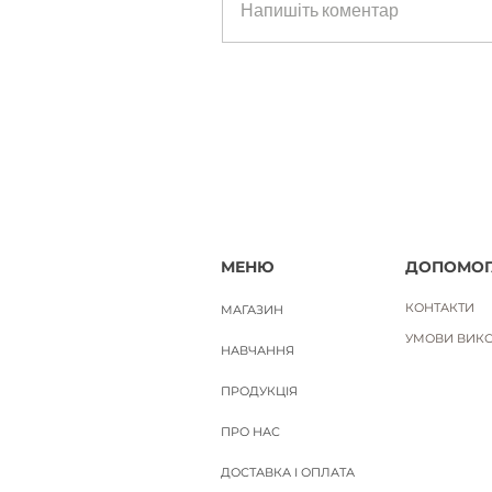
Напишіть коментар
Ціна
650,00 ₴
Вартість доставки
МЕНЮ
ДОПОМОГ
КОНТАКТИ
МАГАЗИН
УМОВИ ВИКО
НАВЧАННЯ
ПРОДУКЦІЯ
ПРО НАС
ДОСТАВКА І ОПЛАТА