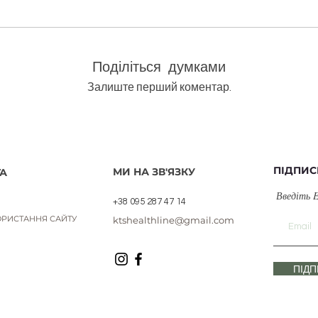
Поділіться думками
Залиште перший коментар.
ПІДПИС
МИ НА ЗВ'ЯЗКУ
А
Введіть 
+38 095 287 47 14
РИСТАННЯ САЙТУ
ktshealthline@gmail.com
ПІД