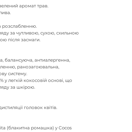
елений аромат трав.
лива.
а розслабленню.
яду за чутливою, сухою, схильною
рою після засмаги.
а
, балансуюч
а
, антиалергенн
а
,
ленню
, ранозагоювальн
а
,
ову систему
.
% у легкій кокосовій основі, що
ляду за шкірою.
стиляції головок квітів.
ta (блакитна ромашка) у Cocos