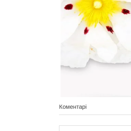
Коментарі
ЛАДАННИК. Науральна ефірна 