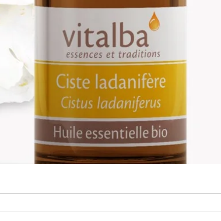
олія bio/Cistus ladaniferus
Швидкий перегляд