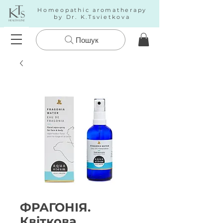
Homeopathic aromatherapy
by Dr. K.Tsvietkova
Пошук
ФРАГОНІЯ.
Квіткова