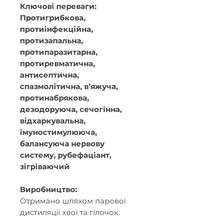
Ключові переваги:
Протигрибкова,
протиінфекційна,
протизапальна,
протипаразитарна,
протиревматична,
антисептична,
спазмолітична, в’яжуча,
протинабрякова,
дезодоруюча, сечогінна,
відхаркувальна,
імуностимулююча,
балансуюча нервову
систему, рубефаціант,
зігріваючий
Виробництво:
Отримано шляхом парової
дистиляції хвої та гілочок
.