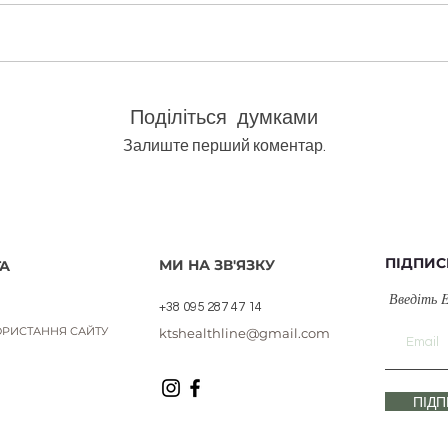
олія bio/Cistus ladaniferus
Швидкий перегляд
Поділіться думками
Залиште перший коментар.
ПІДПИС
МИ НА ЗВ'ЯЗКУ
А
Введіть 
+38 095 287 47 14
РИСТАННЯ САЙТУ
ktshealthline@gmail.com
ПІД