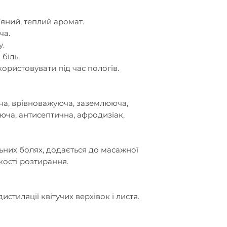
яний, теплий аромат.
ч
а
.
у.
біль.
ористовувати під час пологів.
ч
а
, врівноважуюч
а
, заземлююч
а
,
аюч
а
, антисептичн
а
, афродизіак,
ьних болях, додається до масажної
якості розтирання.
тиляції квітучих верхівок і листя.