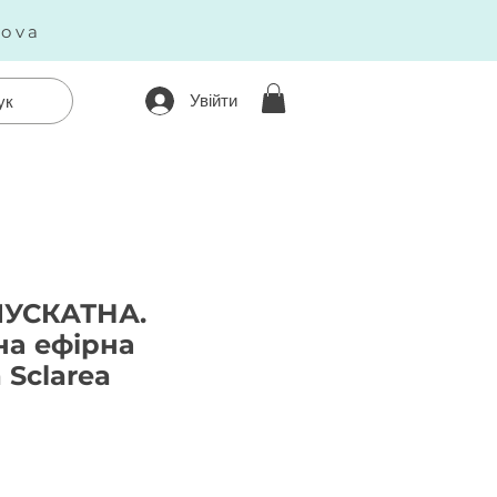
kova
Увійти
ук
УСКАТНА.
на ефірна
a Sclarea
Ціна