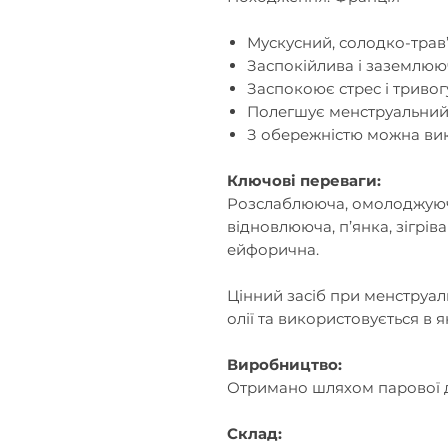
Мускусний, солодко-трав’
Заспокійлив
а
і заземлюю
Заспокоює стрес і тривог
Полегшує менструальний 
З обережністю можна вик
Ключові переваги:
Розслаблююч
а
, омолоджую
відновлююч
а
,
п
’
янка
, зігрів
ейфоричн
а.
Цінний засіб при менструал
олії та використовується в 
Виробництво:
Отримано шляхом парової дис
Склад: