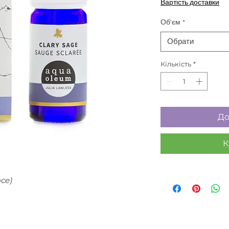
Вартість доставки
Об'єм
*
Обрати
Кількість
*
До
К
nce)