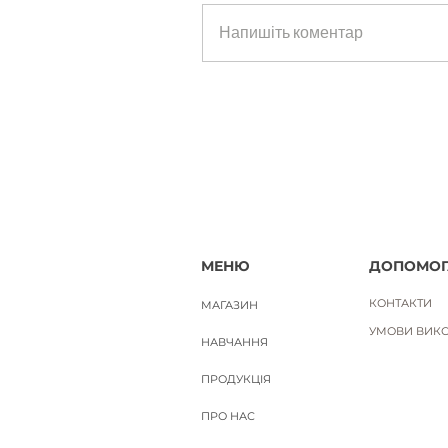
ЛАДАННИК. Науральна ефірна 
Напишіть коментар
Ціна
650,00 ₴
Вартість доставки
МЕНЮ
ДОПОМОГ
КОНТАКТИ
МАГАЗИН
УМОВИ ВИКО
НАВЧАННЯ
ПРОДУКЦІЯ
ПРО НАС