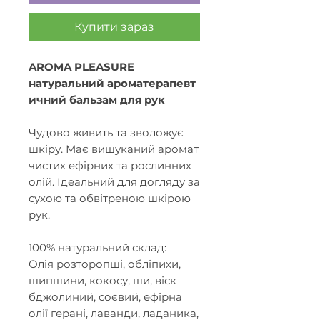
Купити зараз
AROMA
PLEASURE
натуральний ароматерапевт
ичний бальзам для рук
Чудово живить та зволожує
шкіру. Має вишуканий аромат
чистих ефірних та рослинних
олій. Ідеальний для догляду за
сухою та обвітреною шкірою
рук.
100% натуральний склад:
Олія розторопші, обліпихи,
шипшини, кокосу, ши, віск
бджолиний, соєвий, ефірна
олії герані, лаванди, ладаника,