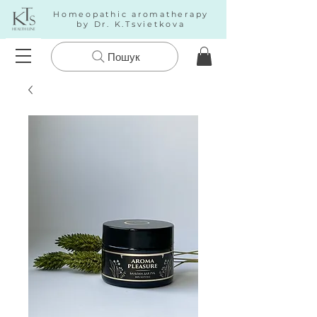
Homeopathic aromatherapy
by Dr. K.Tsvietkova
Пошук