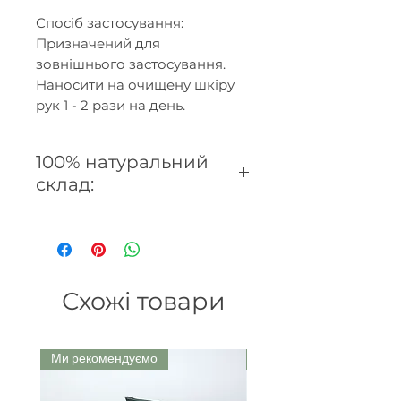
Спосіб застосування:
Призначений для
зовнішнього застосування.
Наносити на очищену шкіру
рук
1 - 2 рази на день.
100% натуральний
склад:
олія розторопші, обліпихи,
шипшини, кокосу, ши, віск
бджолиний, соєвий, ефірна
олії герані, лаванди, ладаника,
Схожі товари
пачулі, вітамін Е, Stafisagria 6
C.
Ми рекомендуємо
Ми рекомендуємо