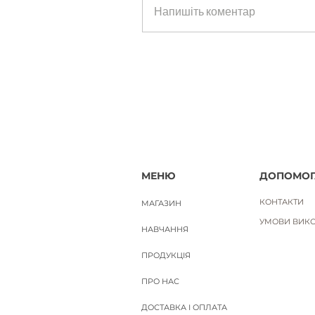
ЛАДАННИК. Науральна ефірна 
Напишіть коментар
Ціна
650,00 ₴
Вартість доставки
МЕНЮ
ДОПОМОГ
КОНТАКТИ
МАГАЗИН
УМОВИ ВИКО
НАВЧАННЯ
ПРОДУКЦІЯ
ПРО НАС
ДОСТАВКА І ОПЛАТА