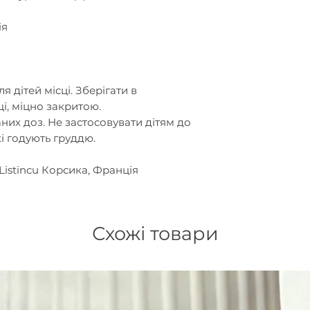
ія
я дітей місці. Зберігати в
і, міцно закритою.
их доз. Не застосовувати дітям до
які годують груддю.
e Listincu Корсика, Франція
Схожі товари