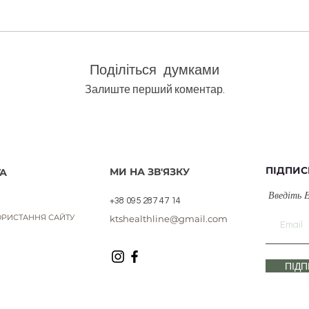
олія bio/Cistus ladaniferus
Швидкий перегляд
Поділіться думками
Залиште перший коментар.
ПІДПИС
МИ НА ЗВ'ЯЗКУ
А
Введіть 
+38 095 287 47 14
РИСТАННЯ САЙТУ
ktshealthline@gmail.com
ПІД