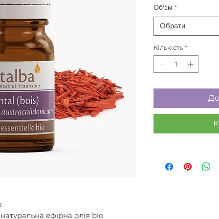
Об'єм
*
Обрати
Кількість
*
До
К
m
 натуральна ефірна олія bio