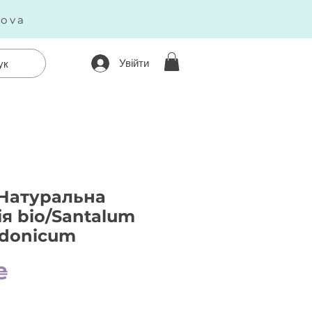
kova
Увійти
ук
Натуральна
ія bio/Santalum
edonicum
Ціна
₴