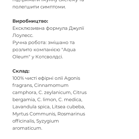
полегшити симптоми.
Виробництво:
Ексклюзивна формула Джулії
Лоулесс.
Ручна робота: змішано та
розлито компанією "Aqua
Oleum" у Котсволдсі.
Склад:
100% чисті ефірні олії Agonis
fragrans, Cinnamomum
camphora, C. zeylanicum, Citrus
bergamia, C. limon, C. medica,
Lavandula spica, Litsea cubeba,
Myrtus Communis, Rosmarinus
officinalis, Syzygium
aromaticum.