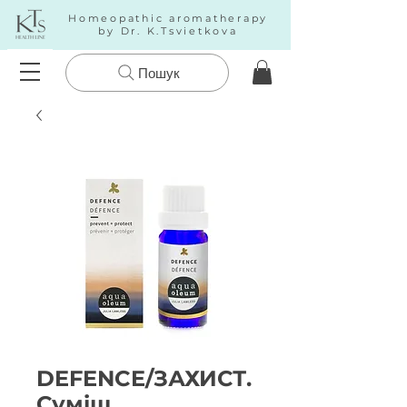
Homeopathic aromatherapy
by Dr. K.Tsvietkova
Пошук
DEFENCE/ЗАХИСТ.
Суміш