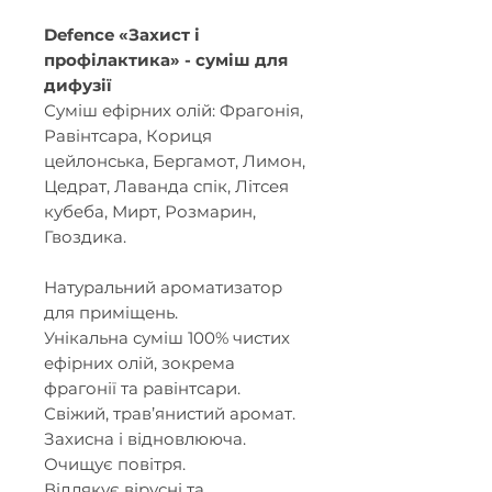
Defence «Захист і
профілактика» - суміш для
дифузії
Суміш ефірних олій: Фрагонія,
Равінтсара, Кориця
цейлонська, Бергамот, Лимон,
Цедрат, Лаванда спік, Літсея
кубеба, Мирт, Розмарин,
Гвоздика.
Натуральний ароматизатор
для приміщень.
Унікальна суміш 100% чистих
ефірних олій, зокрема
фрагонії та равінтсари.
Свіжий, трав’янистий аромат.
Захисна і відновлююча.
Очищує повітря.
Відлякує вірусні та