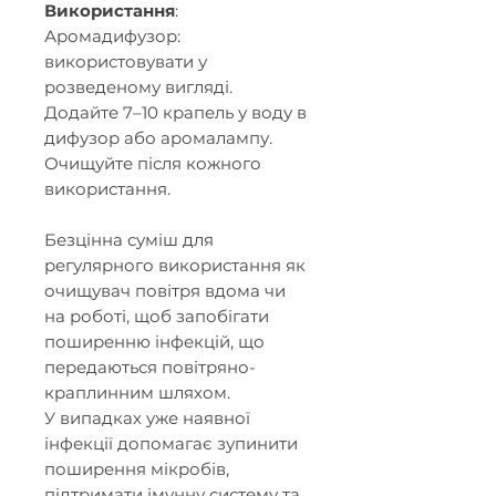
Використання
:
Аромадифузор:
використовувати у
розведеному вигляді.
Додайте 7–10 крапель у воду в
дифузор або аромалампу.
Очищуйте після кожного
використання.
Безцінна суміш для
регулярного використання як
очищувач повітря вдома чи
на роботі, щоб запобігати
поширенню інфекцій, що
передаються повітряно-
краплинним шляхом.
У випадках уже наявної
інфекції допомагає зупинити
поширення мікробів,
підтримати імунну систему та