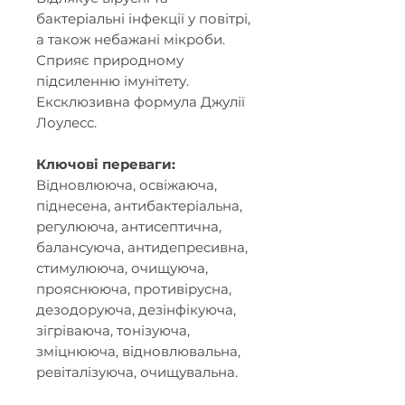
бактеріальні інфекції у повітрі,
а також небажані мікроби.
Сприяє природному
підсиленню імунітету.
Ексклюзивна формула Джулії
Лоулесс.
Ключові переваги:
Відновлююча, освіжаюча,
піднесена, антибактеріальна,
регулююча, антисептична,
балансуюча, антидепресивна,
стимулююча, очищуюча,
прояснююча, противірусна,
дезодоруюча, дезінфікуюча,
зігріваюча, тонізуюча,
зміцнююча, відновлювальна,
ревіталізуюча, очищувальна.