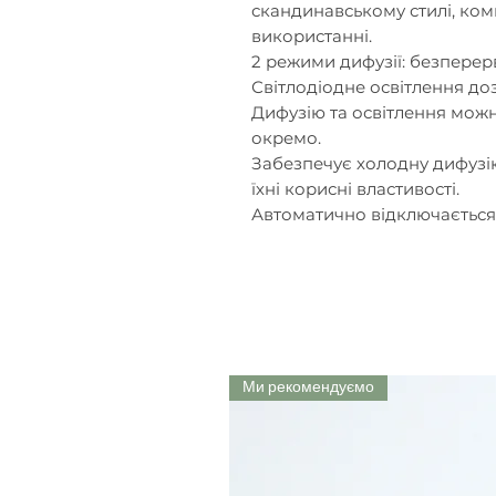
скандинавському стилі, ком
використанні.
2 режими дифузії: безперер
Світлодіодне освітлення до
Дифузію та освітлення мож
окремо.
Забезпечує холодну дифузію
їхні корисні властивості.
Автоматично відключається
Ми рекомендуємо