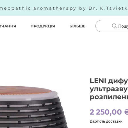
meopathic aromatherapy by Dr. K.Tsviet
ВЧАННЯ
ПРОДУКЦІЯ
БІЛЬШЕ
Пош
LENI диф
ультразву
розпиленн
2 250,00 
Вартість доставки