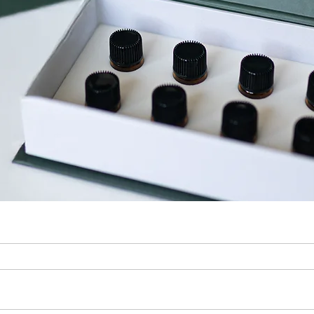
лій (тестери по 1 мл)
Швидкий перегляд