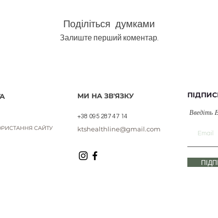
Поділіться думками
Залиште перший коментар.
ПІДПИС
МИ НА ЗВ'ЯЗКУ
А
Введіть 
+38 095 287 47 14
РИСТАННЯ САЙТУ
ktshealthline@gmail.com
ПІД