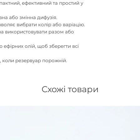
- Висота: 12 см.
пактний, ефективний та простий у
- Вага: 0,4 кг.
- Місткість резер
вна або змінна дифузія.
- Інструкція з в
зволяє вибрати колір або варіацію.
англійською, ісп
на використовувати разом або
німецькою мова
- Комплектація: 
 ефірних олій, щоб зберегти всі
кабель.
, коли резервуар порожній.
Схожі товари