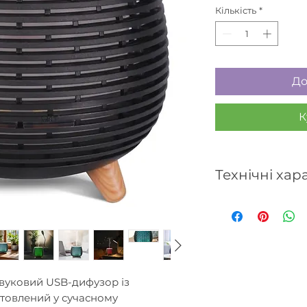
Кількість
*
До
К
Технічні ха
- Розсіює до 30 м
- Живлення від 
(опціонально).
- Багатофункціон
- Малий розмір.
- Безперервне а
звуковий USB-дифузор із
- Діаметр: 12 см.
отовлений у сучасному