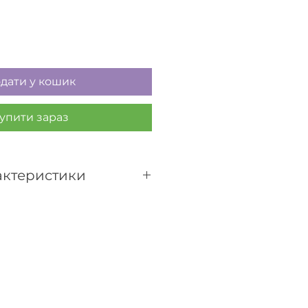
дати у кошик
упити зараз
рактеристики
².
USB або мережі
альне освітлення.
бо змінне розсіювання.