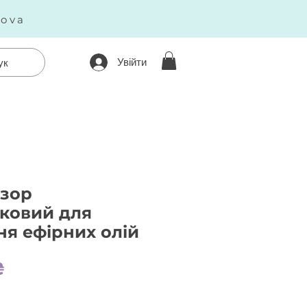
kova
Увійти
ук
узор
ковий для
я ефірних олій
Ціна
₴