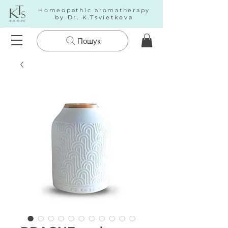
Homeopathic aromatherapy
by Dr. K.Tsvietkova
Пошук