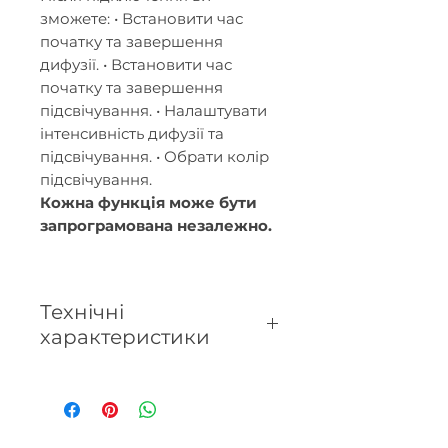
зможете: • Встановити час
початку та завершення
дифузії. • Встановити час
початку та завершення
підсвічування. • Налаштувати
інтенсивність дифузії та
підсвічування. • Обрати колір
підсвічування.
Кожна функція може бути
запрограмована незалежно.
Технічні
характеристики
- Площа дифузії: до 40 м².
- Резервуар: 120 мл.
- Керується за допомогою
застосунку "Прага" через Tuya