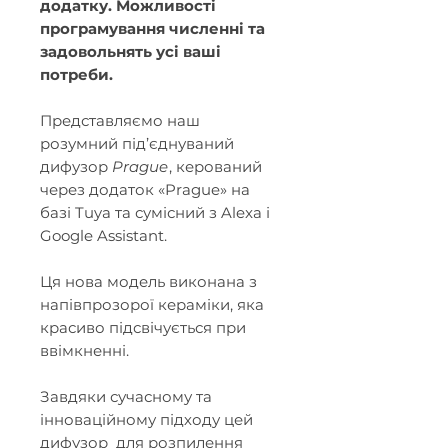
додатку. Можливості
програмування численні та
задовольнять усі ваші
потреби.
Представляємо наш
розумний під’єднуваний
дифузор
Prague
, керований
через додаток «Prague» на
базі Tuya та сумісний з Alexa і
Google Assistant.
Ця нова модель виконана з
напівпрозорої кераміки, яка
красиво підсвічується при
ввімкненні.
Завдяки сучасному та
інноваційному підходу цей
дифузор для розпилення