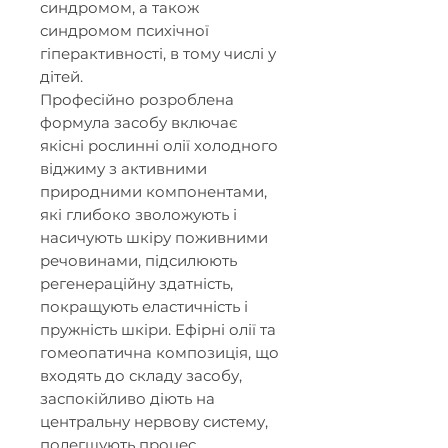
синдромом, а також
синдромом психічної
гіперактивності, в тому числі у
дітей.
Професійно розроблена
формула засобу включає
якісні рослинні олії холодного
віджиму з активними
природними компонентами,
які глибоко зволожують і
насичують шкіру поживними
речовинами, підсилюють
регенераційну здатність,
покращують еластичність і
пружність шкіри. Ефірні олії та
гомеопатична композиція, що
входять до складу засобу,
заспокійливо діють на
центральну нервову систему,
полегшують процес