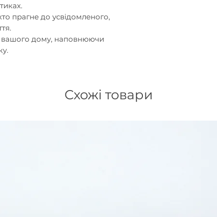
тиках.
 хто прагне до
усвідомленого,
ття
.
 вашого дому
, наповнюючи
у.
Схожі товари