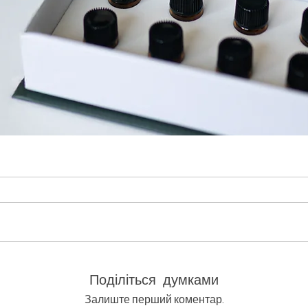
лій (тестери по 1 мл)
Швидкий перегляд
Поділіться думками
Залиште перший коментар.