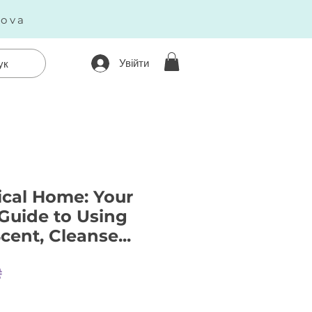
kova
Увійти
ук
ical Home: Your
Guide to Using
cent, Cleanse...
Ціна
₴