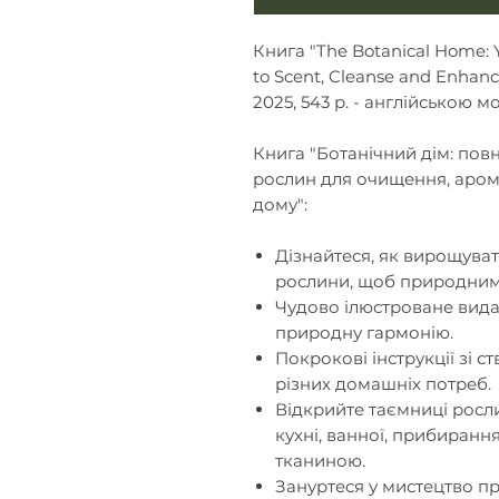
Книга "The Botanical Home: 
to Scent, Cleanse and Enhanc
2025, 543 р. - англійською м
Книга "Ботанічний дім: п
овн
рослин для очищення, арома
дому":
Дізнайтеся, як
вирощувати
рослини
, щоб природним 
Чудово ілюстроване вид
природну гармонію.
Покрокові інструкції зі 
різних домашніх потреб.
Відкрийте
таємниці росли
кухні, ванної, прибирання
тканиною.
Зануртеся
у
мистецтво п