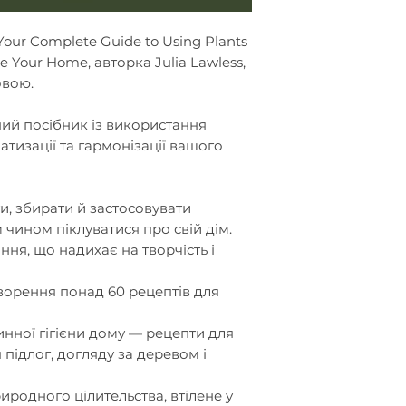
Your Complete Guide to Using Plants
e Your Home, авторка Julia Lawless,
овою.
ий посібник із використання
тизації та гармонізації вашого
, збирати й застосовувати
чином піклуватися про свій дім.
ання
, що надихає на творчість і
створення
понад 60 рецептів
для
нної гігієни дому
— рецепти для
 підлог, догляду за деревом і
риродного
цілительства
, втілене у