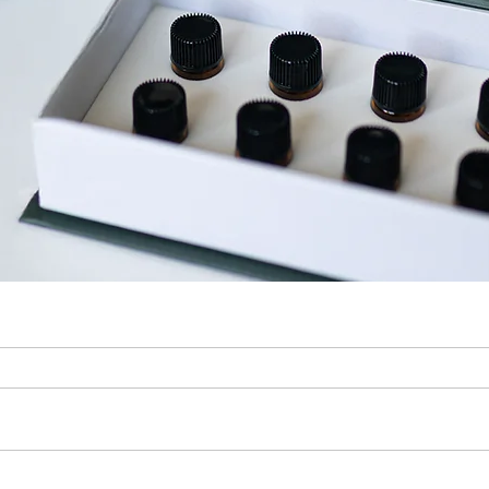
лій (тестери по 1 мл)
Швидкий перегляд