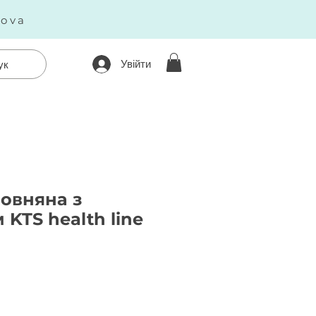
kova
Увійти
ук
овняна з
 KTS health line
іна