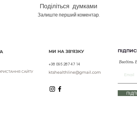
Поділіться думками
Залиште перший коментар.
ПІДПИС
МИ НА ЗВ'ЯЗКУ
А
Введіть 
+38 095 287 47 14
РИСТАННЯ САЙТУ
ktshealthline@gmail.com
ПІД