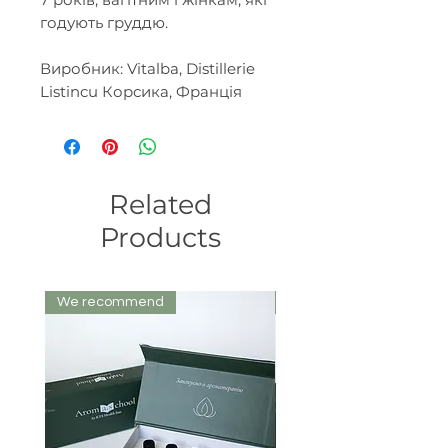
годують груддю.
Виробник: Vitalba, Distillerie
Listincu Корсика, Франція
Related
Products
We recommend
We recommend