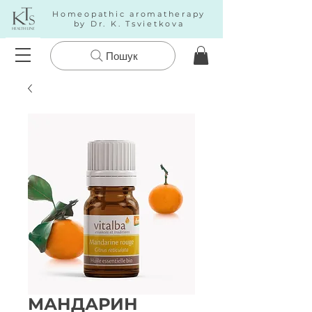
Homeopathic aromatherapy
by Dr. K. Tsvietkova
Пошук
МАНДАРИН