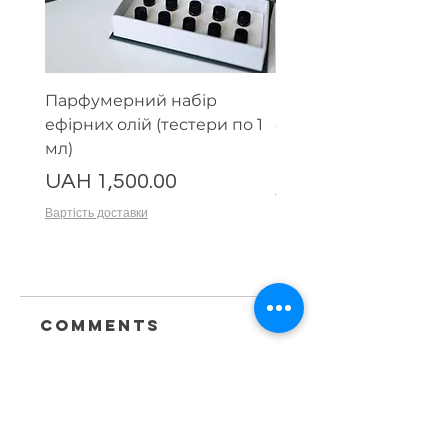
Парфумерний набір
Експертний набір е
ефірних олій (тестери по 1
олій (тестери по 1 мл
мл)
Price
UAH 1,800.00
Price
UAH 1,500.00
Вартість доставки
Вартість доставки
Comments
Write a comment