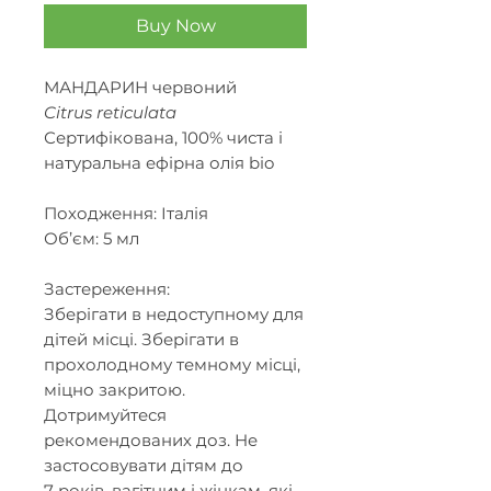
Buy Now
МАНДАРИН червоний
Citrus reticulata
Сертифікована, 100% чиста і
натуральна ефірна олія bio
Походження: Італія
Об’єм: 5 мл
Застереження:
Зберігати в недоступному для
дітей місці. Зберігати в
прохолодному темному місці,
міцно закритою.
Дотримуйтеся
рекомендованих доз. Не
застосовувати дітям до
7 років, вагітним і жінкам, які