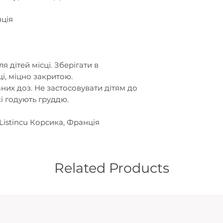
ція
я дітей місці. Зберігати в
і, міцно закритою.
их доз. Не застосовувати дітям до
які годують груддю.
e Listincu Корсика, Франція
Related Products