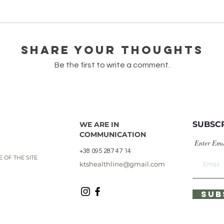
олія bio/Cistus ladaniferus
Quick View
Share Your Thoughts
Be the first to write a comment.
SUBSC
WE ARE IN
COMMUNICATION
Enter Ema
+38 095 287 47 14
 OF THE SITE
ktshealthline@gmail.com
SUB