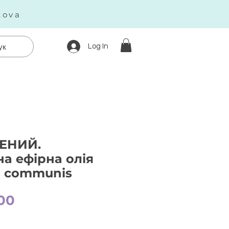
kova
Log In
ук
ЕНИЙ.
а ефірна олія
s communis
Price
00