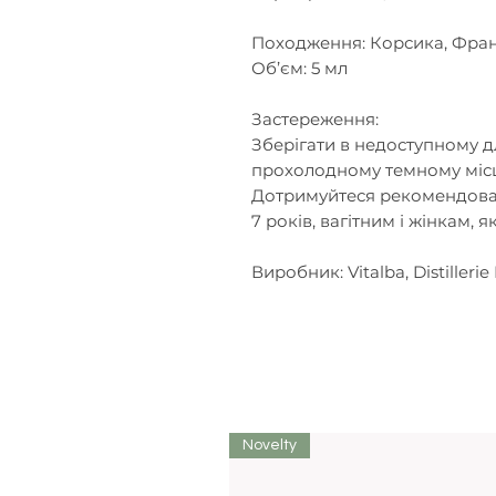
Походження: Корсика, Фран
Об’єм: 5 мл
Застереження:
Зберігати в недоступному дл
прохолодному темному місц
Дотримуйтеся рекомендован
7 років, вагітним і жінкам, 
Виробник: Vitalba, Distilleri
Novelty