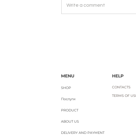
ЛАДАННИК. Науральна ефірна 
Write a comment
Price
UAH 650.00
Вартість доставки
MENU
HELP
CONTACTS
SHOP
TERMS OF USE
Послуги
PRODUCT
ABOUT US
DELIVERY AND PAYMENT