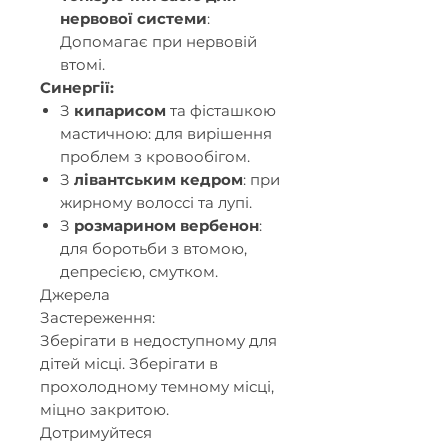
нервової системи
:
Допомагає при нервовій
втомі.​
Синергії:
З
кипарисом
та
фісташкою
мастичною
: для вирішення
проблем з кровообігом.​
З
лівантським кедром
: при
жирному волоссі та лупі.​
З
розмарином вербенон
:
для боротьби з втомою,
депресією, смутком.​
Джерела
Застереження:
Зберігати в недоступному для
дітей місці. Зберігати в
прохолодному темному місці,
міцно закритою.
Дотримуйтеся