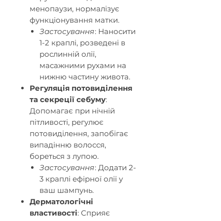
менопаузи, нормалізує
функціонування матки.​
Застосування
: Наносити
1-2 краплі, розведені в
рослинній олії,
масажними рухами на
нижню частину живота.​
Регуляція потовиділення
та секреції себуму
:
Допомагає при нічній
пітливості, регулює
потовиділення, запобігає
випадінню волосся,
бореться з лупою.​
Застосування
: Додати 2-
3 краплі ефірної олії у
ваш шампунь.​
Дерматологічні
властивості
: Сприяє