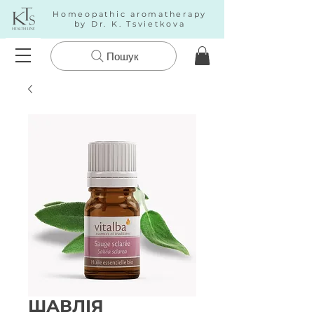
Homeopathic aromatherapy
by Dr. K. Tsvietkova
Пошук
ШАВЛІЯ