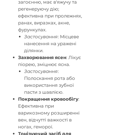
загоєнню, має в'яжучу та
регенеруючу дію;
ефективна при пролежнях,
ранах, виразках, акне,
фурункулах.​
Застосування
: Місцеве
нанесення на уражені
ділянки.​
Захворювання ясен
: Лікує
піорею, зміцнює ясна.
Застосування
:
Полоскання рота або
використання зубної
пасти з шавлією.​
Покращення кровообігу
:
Ефективна при
варикозному розширенні
вен, відчутті важкості в
ногах, геморої.​
Тонізуючий засіб для