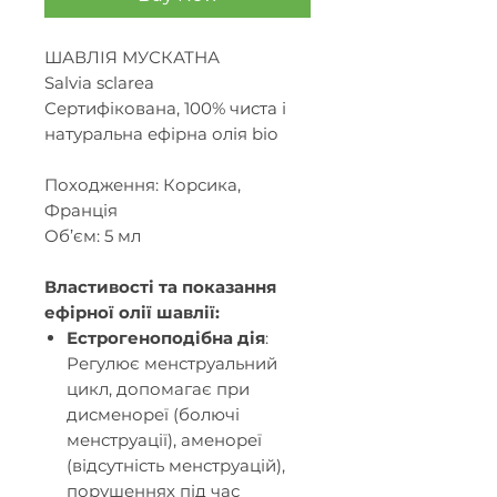
ШАВЛІЯ МУСКАТНА
Salvia sclarea
Сертифікована, 100% чиста і
натуральна ефірна олія bio
Походження: Корсика,
Франція
Об’єм: 5 мл
Властивості та показання
ефірної олії шавлії:
Естрогеноподібна дія
:
Регулює менструальний
цикл, допомагає при
дисменореї (болючі
менструації), аменореї
(відсутність менструацій),
порушеннях під час